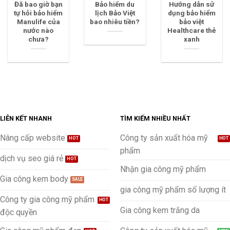
Đã bao giờ bạn
Bảo hiểm du
Hướng dẫn sử
tự hỏi bảo hiểm
lịch Bảo Việt
dụng bảo hiểm
Manulife của
bao nhiêu tiền?
bảo việt
nước nào
Healthcare thẻ
chưa?
xanh
LIÊN KẾT NHANH
TÌM KIẾM NHIỀU NHẤT
Nâng cấp website
Công ty sản xuất hóa mỹ
phẩm
dịch vụ seo giá rẻ
Nhận gia công mỹ phẩm
Gia công kem body
gia công mỹ phẩm số lượng ít
Công ty gia công mỹ phẩm
Gia công kem trắng da
độc quyền