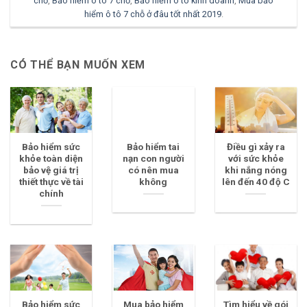
chỗ
,
Bảo hiểm ô tô 7 chỗ
,
Bảo hiểm ô tô kinh doanh
,
Mua bảo
hiểm ô tô 7 chỗ ở đâu tốt nhất 2019
.
CÓ THỂ BẠN MUỐN XEM
Bảo hiểm sức
Bảo hiểm tai
Điều gì xảy ra
khỏe toàn diện
nạn con người
với sức khỏe
bảo vệ giá trị
có nên mua
khi nắng nóng
thiết thực về tài
không
lên đến 40 độ C
chính
Bảo hiểm sức
Mua bảo hiểm
Tìm hiểu về gói