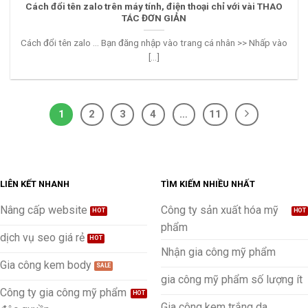
Cách đổi tên zalo trên máy tính, điện thoại chỉ với vài THAO
TÁC ĐƠN GIẢN
Cách đổi tên zalo ... Bạn đăng nhập vào trang cá nhân >> Nhấp vào
[...]
1
2
3
4
…
11
LIÊN KẾT NHANH
TÌM KIẾM NHIỀU NHẤT
Nâng cấp website
Công ty sản xuất hóa mỹ
phẩm
dịch vụ seo giá rẻ
Nhận gia công mỹ phẩm
Gia công kem body
gia công mỹ phẩm số lượng ít
Công ty gia công mỹ phẩm
Gia công kem trắng da