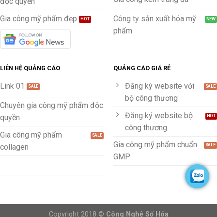
độc quyền
Gia công mỹ phẩm đẹp
Công ty sản xuất hóa mỹ
phẩm
LIÊN HỆ QUẢNG CÁO
QUẢNG CÁO GIÁ RẺ
Link 01
Đăng ký website với
bộ công thương
Chuyên gia công mỹ phẩm độc
Đăng ký website bộ
quyền
công thương
Gia công mỹ phẩm
Gia công mỹ phẩm chuẩn
collagen
GMP
Copyright 2018 ©
Công Nghệ Số Hóa