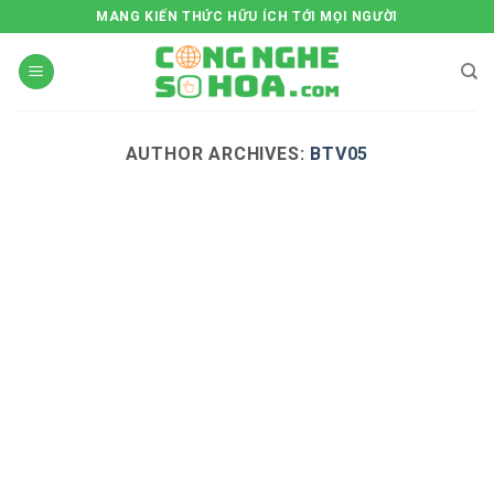
Skip
MANG KIẾN THỨC HỮU ÍCH TỚI MỌI NGƯỜI
to
content
AUTHOR ARCHIVES:
BTV05