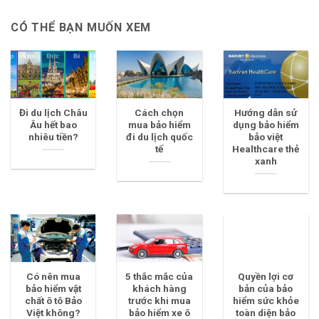
CÓ THỂ BẠN MUỐN XEM
Đi du lịch Châu
Cách chọn
Hướng dẫn sử
Âu hết bao
mua bảo hiểm
dụng bảo hiểm
nhiêu tiền?
đi du lịch quốc
bảo việt
tế
Healthcare thẻ
xanh
Có nên mua
5 thắc mắc của
Quyền lợi cơ
bảo hiểm vật
khách hàng
bản của bảo
chất ô tô Bảo
trước khi mua
hiểm sức khỏe
Việt không?
bảo hiểm xe ô
toàn diện bảo