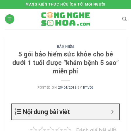
Skip
MANG KIẾN THỨC HỮU ÍCH TỚI MỌI NGƯỜI
to
content
BẢO HIỂM
5 gói bảo hiếm sức khỏe cho bé
dưới 1 tuổi được “khám bệnh 5 sao”
miễn phí
POSTED ON
25/04/2019
BY
BTV06
Nội dung bài viết
Đánh giá bài viết