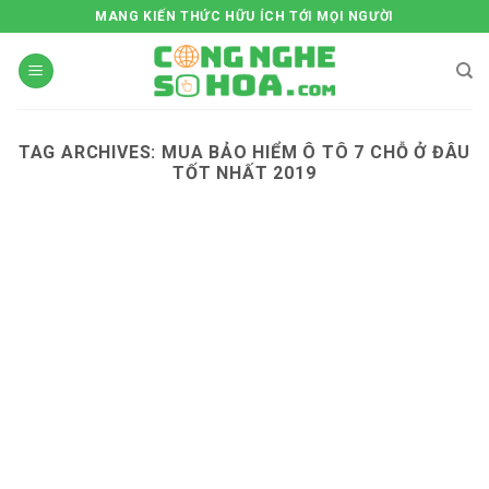
Skip
MANG KIẾN THỨC HỮU ÍCH TỚI MỌI NGƯỜI
to
content
TAG ARCHIVES:
MUA BẢO HIỂM Ô TÔ 7 CHỖ Ở ĐÂU
TỐT NHẤT 2019