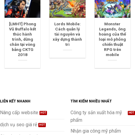
[LMHT] Phong
Lords Mobile:
Monster
Vũ Buffalo kết
Cách quản lý
Legends, ông
thúc hành
tài nguyên và
hoàng của thể
trình, dừng
xây dựng thành
loại mô phỏng
chân tại vòng
trì
chiến thuật
bảng CKTG
RPG trên
2018
mobile
LIÊN KẾT NHANH
TÌM KIẾM NHIỀU NHẤT
Nâng cấp website
Công ty sản xuất hóa mỹ
phẩm
dịch vụ seo giá rẻ
Nhận gia công mỹ phẩm