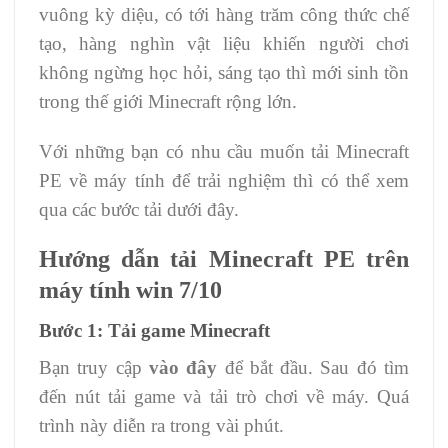
vuông kỳ diệu, có tới hàng trăm công thức chế
tạo, hàng nghìn vật liệu khiến người chơi
không ngừng học hỏi, sáng tạo thì mới sinh tồn
trong thế giới Minecraft rộng lớn.
Với những bạn có nhu cầu muốn tải Minecraft
PE về máy tính để trải nghiệm thì có thể xem
qua các bước tải dưới đây.
Hướng dẫn tải Minecraft PE trên
máy tính win 7/10
Bước 1: Tải game Minecraft
Bạn truy cập
vào đây
để bắt đầu. Sau đó tìm
đến nút tải game và tải trò chơi về máy. Quá
trình này diễn ra trong vài phút.