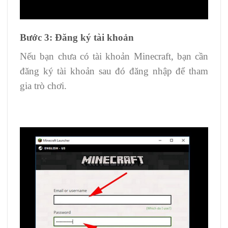
Bước 3: Đăng ký tài khoản
Nếu bạn chưa có tài khoản Minecraft, bạn cần
đăng ký tài khoản sau đó đăng nhập để tham
gia trò chơi.