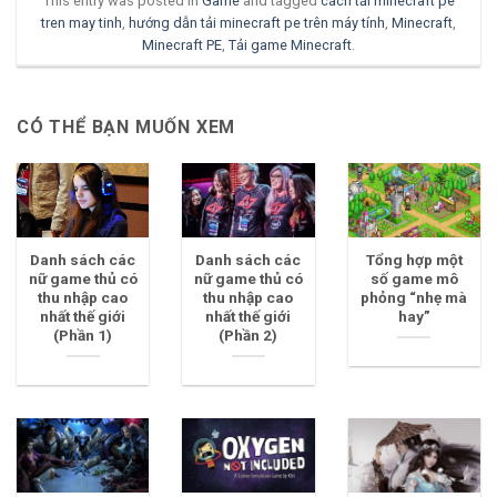
This entry was posted in
Game
and tagged
cách tải minecraft pe
tren may tinh
,
hướng dẫn tải minecraft pe trên máy tính
,
Minecraft
,
Minecraft PE
,
Tải game Minecraft
.
CÓ THỂ BẠN MUỐN XEM
Danh sách các
Danh sách các
Tổng hợp một
nữ game thủ có
nữ game thủ có
số game mô
thu nhập cao
thu nhập cao
phỏng “nhẹ mà
nhất thế giới
nhất thế giới
hay”
(Phần 1)
(Phần 2)