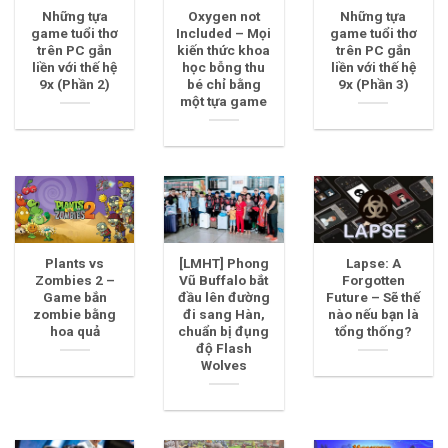
Những tựa
Oxygen not
Những tựa
game tuổi thơ
Included – Mọi
game tuổi thơ
trên PC gắn
kiến thức khoa
trên PC gắn
liền với thế hệ
học bỗng thu
liền với thế hệ
9x (Phần 2)
bé chỉ bằng
9x (Phần 3)
một tựa game
Plants vs
[LMHT] Phong
Lapse: A
Zombies 2 –
Vũ Buffalo bắt
Forgotten
Game bắn
đầu lên đường
Future – Sẽ thế
zombie bằng
đi sang Hàn,
nào nếu bạn là
hoa quả
chuẩn bị đụng
tổng thống?
độ Flash
Wolves