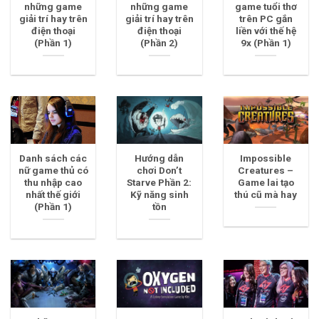
những game
những game
game tuổi thơ
giải trí hay trên
giải trí hay trên
trên PC gắn
điện thoại
điện thoại
liền với thế hệ
(Phần 1)
(Phần 2)
9x (Phần 1)
Danh sách các
Hướng dẫn
Impossible
nữ game thủ có
chơi Don’t
Creatures –
thu nhập cao
Starve Phần 2:
Game lai tạo
nhất thế giới
Kỹ năng sinh
thú cũ mà hay
(Phần 1)
tồn