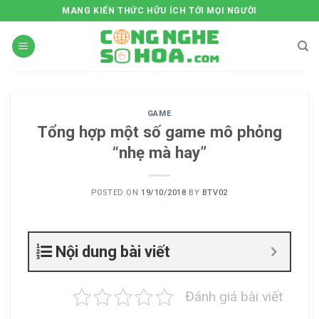
Skip
MANG KIẾN THỨC HỮU ÍCH TỚI MỌI NGƯỜI
to
content
GAME
Tổng hợp một số game mô phỏng
“nhẹ mà hay”
POSTED ON
19/10/2018
BY
BTV02
Nội dung bài viết
Đánh giá bài viết