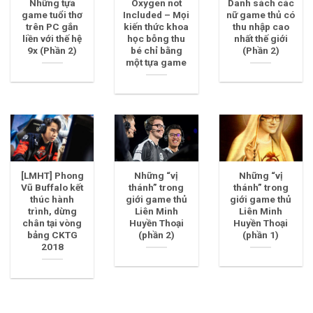
Những tựa
Oxygen not
Danh sách các
game tuổi thơ
Included – Mọi
nữ game thủ có
trên PC gắn
kiến thức khoa
thu nhập cao
liền với thế hệ
học bỗng thu
nhất thế giới
9x (Phần 2)
bé chỉ bằng
(Phần 2)
một tựa game
[LMHT] Phong
Những “vị
Những “vị
Vũ Buffalo kết
thánh” trong
thánh” trong
thúc hành
giới game thủ
giới game thủ
trình, dừng
Liên Minh
Liên Minh
chân tại vòng
Huyền Thoại
Huyền Thoại
bảng CKTG
(phần 2)
(phần 1)
2018