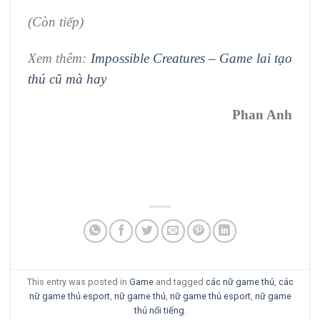
(Còn tiếp)
Xem thêm:
Impossible Creatures – Game lai tạo
thú cũ mà hay
Phan Anh
This entry was posted in
Game
and tagged
các nữ game thủ
,
các
nữ game thủ esport
,
nữ game thủ
,
nữ game thủ esport
,
nữ game
thủ nổi tiếng
.