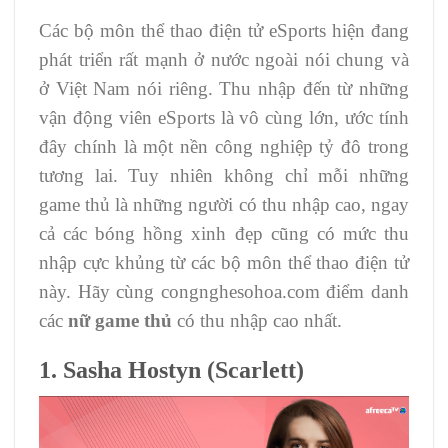
Các bộ môn thể thao điện tử eSports hiện đang
phát triển rất mạnh ở nước ngoài nói chung và
ở Việt Nam nói riêng. Thu nhập đến từ những
vận động viên eSports là vô cùng lớn, ước tính
đây chính là một nền công nghiệp tỷ đô trong
tương lai. Tuy nhiên không chỉ mỗi những
game thủ là những người có thu nhập cao, ngay
cả các bóng hồng xinh đẹp cũng có mức thu
nhập cực khủng từ các bộ môn thể thao điện tử
này. Hãy cùng congnghesohoa.com điểm danh
các
nữ game thủ
có thu nhập cao nhất.
1. Sasha Hostyn (Scarlett)