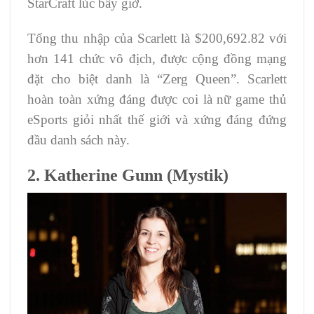
StarCraft lúc bấy giờ.
Tổng thu nhập của Scarlett là $200,692.82 với
hơn 141 chức vô địch, được cộng đồng mạng
đặt cho biệt danh là “Zerg Queen”. Scarlett
hoàn toàn xứng đáng được coi là nữ game thủ
eSports giỏi nhất thế giới và xứng đáng đứng
đầu danh sách này.
2. Katherine Gunn (Mystik)