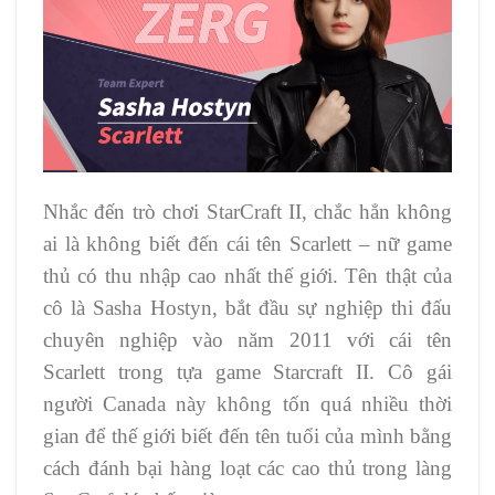
Nhắc đến trò chơi StarCraft II, chắc hẳn không
ai là không biết đến cái tên Scarlett – nữ game
thủ có thu nhập cao nhất thế giới. Tên thật của
cô là Sasha Hostyn, bắt đầu sự nghiệp thi đấu
chuyên nghiệp vào năm 2011 với cái tên
Scarlett trong tựa game Starcraft II. Cô gái
người Canada này không tốn quá nhiều thời
gian để thế giới biết đến tên tuổi của mình bằng
cách đánh bại hàng loạt các cao thủ trong làng