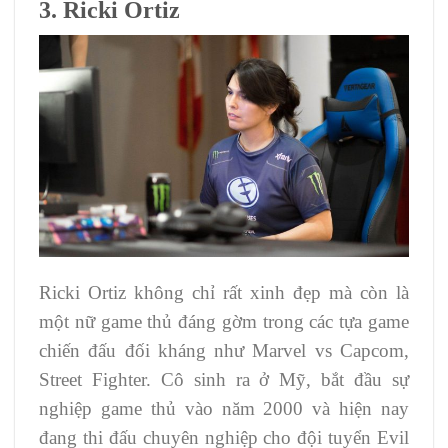
3. Ricki Ortiz
Ricki Ortiz không chỉ rất xinh đẹp mà còn là
một nữ game thủ đáng gờm trong các tựa game
chiến đấu đối kháng như Marvel vs Capcom,
Street Fighter. Cô sinh ra ở Mỹ, bắt đầu sự
nghiệp game thủ vào năm 2000 và hiện nay
đang thi đấu chuyên nghiệp cho đội tuyển Evil