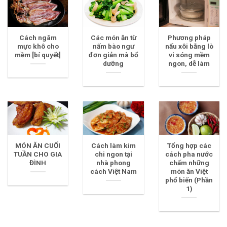
Cách ngâm
Các món ăn từ
Phương pháp
mực khô cho
nấm bào ngư
nấu xôi bằng lò
mềm [bí quyết]
đơn giản mà bổ
vi sóng mềm
dưỡng
ngon, dễ làm
MÓN ĂN CUỐI
Cách làm kim
Tổng hợp các
TUẦN CHO GIA
chi ngon tại
cách pha nước
ĐÌNH
nhà phong
chấm những
cách Việt Nam
món ăn Việt
phổ biến (Phần
1)