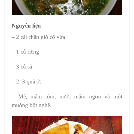
Nguyên liệu
– 2 cái chân giò cỡ vừa
– 1 củ riềng
– 3 củ sả
– 2, 3 quả ớt
– Mẻ, mắm tôm, nước mắm ngon và một
muỗng bột nghệ.