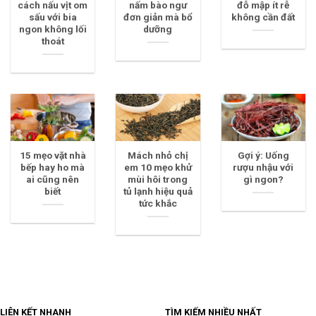
cách nấu vịt om
nấm bào ngư
đỗ mập ít rễ
sấu với bia
đơn giản mà bổ
không cần đất
ngon không lối
dưỡng
thoát
15 mẹo vặt nhà
Mách nhỏ chị
Gợi ý: Uống
bếp hay ho mà
em 10 mẹo khử
rượu nhậu với
ai cũng nên
mùi hôi trong
gì ngon?
biết
tủ lạnh hiệu quả
tức khắc
LIÊN KẾT NHANH
TÌM KIẾM NHIỀU NHẤT