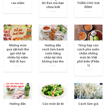
rau mầm
tỏi đen mà bạn
TUẦN CHO GIA
chưa biết
ĐÌNH
Những món
Hướng dẫn
Tổng hợp các
quà vặt tuổi thơ
cách làm bánh
cách pha nước
gợi nhớ lại
cuốn bằng
chấm những
nhiều kỷ niệm
chảo tại nhà
món ăn Việt
thời đi học
không hàn the
phổ biến (Phần
1)
Hướng dẫn
Các món ăn từ
Cách làm giá