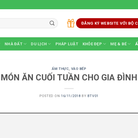
ĐĂNG KÝ WEBSITE VỚI BỘ
NHÀ ĐẤT
DU LỊCH
PHÁP LUẬT
KHỎE ĐẸP
MẸ & BÉ
Ẩ
ẨM THỰC
,
VÀO BẾP
MÓN ĂN CUỐI TUẦN CHO GIA ĐÌNH
POSTED ON
16/11/2018
BY
BTV01