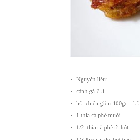
Nguyên liệu:
cánh gà 7-8
bột chiên giòn 400gr + bộ
1 thìa cà phê muối
1/2 thìa cà phê ớt bột
1/3 thìa cà phê bột tiêu