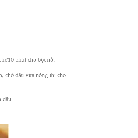
 Chờ10 phút cho bột nở.
p, chờ dầu vừa nóng thì cho
m dầu