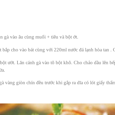
ộn gà vào âu cùng muối + tiêu và bột ớt.
ột bắp cho vào bát cùng với 220ml nước đá lạnh hòa tan .
bột ướt. Lăn cánh gà vào tô bột khô. Cho chảo dầu lên bế
ừa.
gà vàng giòn chín đều trước khi gắp ra dĩa có lót giấy thấ