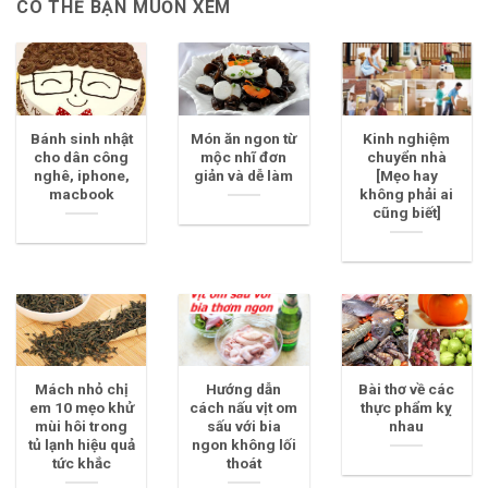
CÓ THỂ BẠN MUỐN XEM
Bánh sinh nhật
Món ăn ngon từ
Kinh nghiệm
cho dân công
mộc nhĩ đơn
chuyển nhà
nghê, iphone,
giản và dễ làm
[Mẹo hay
macbook
không phải ai
cũng biết]
Mách nhỏ chị
Hướng dẫn
Bài thơ về các
em 10 mẹo khử
cách nấu vịt om
thực phẩm kỵ
mùi hôi trong
sấu với bia
nhau
tủ lạnh hiệu quả
ngon không lối
tức khắc
thoát