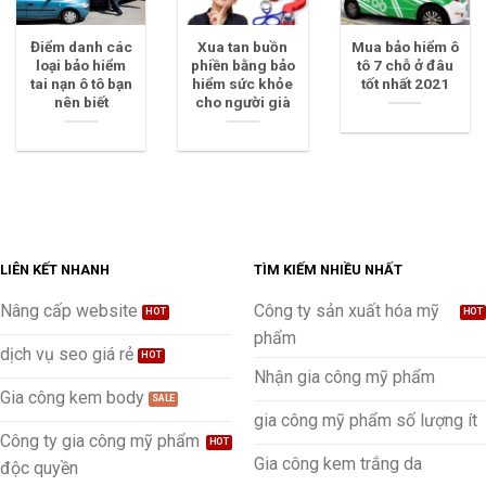
Điểm danh các
Xua tan buồn
Mua bảo hiểm ô
loại bảo hiểm
phiền bằng bảo
tô 7 chỗ ở đâu
tai nạn ô tô bạn
hiểm sức khỏe
tốt nhất 2021
nên biết
cho người già
LIÊN KẾT NHANH
TÌM KIẾM NHIỀU NHẤT
Nâng cấp website
Công ty sản xuất hóa mỹ
phẩm
dịch vụ seo giá rẻ
Nhận gia công mỹ phẩm
Gia công kem body
gia công mỹ phẩm số lượng ít
Công ty gia công mỹ phẩm
Gia công kem trắng da
độc quyền