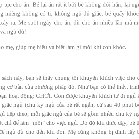
ếp tục cho ăn. Bé lại ăn rất ít bởi bé không đói hẳn, lại n
ng miệng không có ti, không ngủ đủ giấc, bé quấy khóc
xảy ra. Mẹ suốt ngày cho ăn, dù cho ăn nhiều lần mà mã
 và ngủ đủ!
o mẹ, giúp mẹ hiểu và biết làm gì mỗi khi con khóc.
n sách này, bạn sẽ thấy chúng tôi khuyến khích việc cho 
g cơ bản của phương pháp đó. Như bạn có thể thấy, trìn
 đoạn hoạt động: CHƠI. Con được khuyến khích tự đi ngủ
n giấc ngủ (chu kỳ ngủ của bé rất ngắn, cứ sau 40 phút b
ngủ tiếp theo, mỗi giấc ngủ của bé sẽ gồm nhiều chu kỳ n
ặt chỉ để làm “mồi” cho việc ngủ. Do đó khi thức dậy, bé t
ể ngủ đủ cho đến khi đói. Mẹ cũng không bị dính lấy b