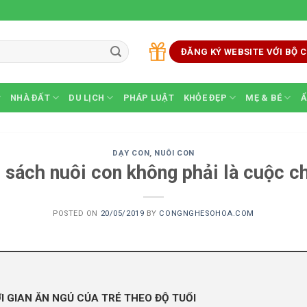
ĐĂNG KÝ WEBSITE VỚI BỘ
NHÀ ĐẤT
DU LỊCH
PHÁP LUẬT
KHỎE ĐẸP
MẸ & BÉ
Ẩ
DẠY CON
,
NUÔI CON
 sách nuôi con không phải là cuộc c
POSTED ON
20/05/2019
BY
CONGNGHESOHOA.COM
 GIAN ĂN NGỦ CỦA TRẺ THEO ĐỘ TUỔI