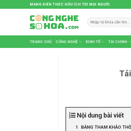
Skip
MANG KIẾN THỨC HỮU ÍCH TỚI MỌI NGƯỜI
to
content
TRANG CHỦ
CÔNG NGHỆ
KINH TẾ
TÀI CHÍNH
Tải
Nội dung bài viết
BẢNG THAM KHẢO THỜI