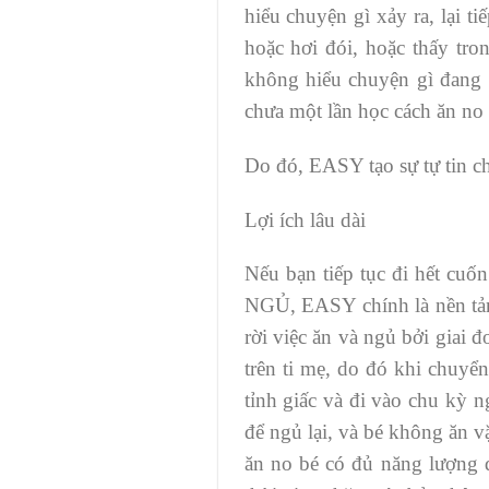
hiểu chuyện gì xảy ra, lại ti
hoặc hơi đói, hoặc thấy tro
không hiểu chuyện gì đang 
chưa một lần học cách ăn no
Do đó, EASY tạo sự tự tin ch
Lợi ích lâu dài
Nếu bạn tiếp tục đi hết cuố
NGỦ, EASY chính là nền tản
rời việc ăn và ngủ bởi giai
trên ti mẹ, do đó khi chuyể
tỉnh giấc và đi vào chu kỳ 
để ngủ lại, và bé không ăn v
ăn no bé có đủ năng lượng đ