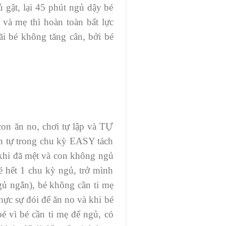
gủ gật, lại 45 phút ngủ dậy bé
 và mẹ thì hoàn toàn bất lực
i bé không tăng cân, bởi bé
con ăn no, chơi tự lập và TỰ
h tự trong chu kỳ EASY tách
 khi đã mệt và con không ngủ
é hết 1 chu kỳ ngủ, trở mình
gủ ngắn), bé không cần ti mẹ
hực sự đói để ăn no và khi bé
é vì bé cần ti mẹ để ngủ, có