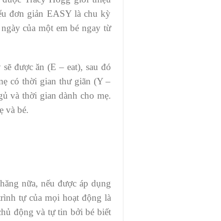
iểu đơn giản EASY là chu kỳ
ết ngày của một em bé ngay từ
sẽ được ăn (E – eat), sau đó
ẹ có thời gian thư giãn (Y –
ngủ và thời gian dành cho mẹ.
ẹ và bé.
 chăng nữa, nếu được áp dụng
trình tự của mọi hoạt động là
hủ động và tự tin bởi bé biết