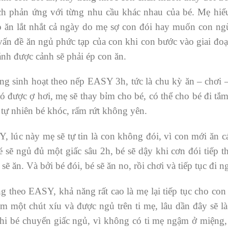
ch phản ứng với từng nhu cầu khác nhau của bé. Mẹ hiể
ho ăn lắt nhắt cả ngày do mẹ sợ con đói hay muốn con ng
vấn đề ăn ngủ phức tạp của con khi con bước vào giai đo
ánh được cảnh sẽ phải ép con ăn.
ng sinh hoạt theo nếp EASY 3h, tức là chu kỳ ăn – chơi – 
ó được ợ hơi, mẹ sẽ thay bỉm cho bé, có thể cho bé đi tắ
 tự nhiên bé khóc, rấm rứt không yên.
 lúc này mẹ sẽ tự tin là con không đói, vì con mới ăn cá
 sẽ ngủ đủ một giấc sâu 2h, bé sẽ dậy khi cơn đói tiếp 
sẽ ăn. Và bởi bé đói, bé sẽ ăn no, rồi chơi và tiếp tục đi n
theo EASY, khả năng rất cao là mẹ lại tiếp tục cho con b
êm một chút xíu và được ngủ trên ti mẹ, lâu dần đây sẽ l
khi bé chuyển giấc ngủ, vì không có ti mẹ ngậm ở miện