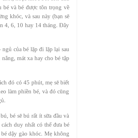
u bé và bé được tôn trọng về
ừng khóc, và sau này (bạn sẽ
ạn 4, 6, 10 hay 14 tháng. Đây
ngủ của bé lặp đi lặp lại sau
m nắng, mát xa hay cho bé tập
ch đó có 45 phút, mẹ sẽ biết
theo làm phiền bé, và đó cũng
gủ.
ú, bé sẽ bú rất ít sữa đầu và
à cách duy nhất có thể đưa bé
g, bé dậy gào khóc. Mẹ không