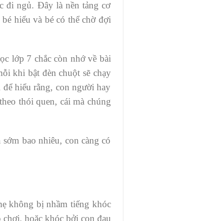
 đi ngủ. Đây là nền tảng cơ
bé hiểu và bé có thể chờ đợi
học lớp 7 chắc còn nhớ về bài
mỗi khi bật đèn chuột sẽ chạy
i để hiểu rằng, con người hay
theo thói quen, cái mà chúng
n sớm bao nhiêu, con càng có
 mẹ không bị nhầm tiếng khóc
ò chơi, hoặc khóc bởi con đau