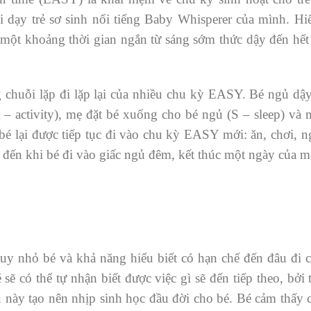
i dạy trẻ sơ sinh nổi tiếng Baby Whisperer của mình. H
ng một khoảng thời gian ngắn từ sáng sớm thức dậy đến h
 chuỗi lặp đi lặp lại của nhiều chu kỳ EASY. Bé ngủ dậy 
– activity), mẹ đặt bé xuống cho bé ngủ (S – sleep) và m
bé lại được tiếp tục đi vào chu kỳ EASY mới: ăn, chơi, 
o đến khi bé đi vào giấc ngủ đêm, kết thúc một ngày của m
uy nhỏ bé và khả năng hiểu biết có hạn chế đến đâu đi
ẽ có thể tự nhận biết được việc gì sẽ đến tiếp theo, bởi 
 này tạo nên nhịp sinh học đầu đời cho bé. Bé cảm thấy c