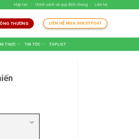
Hợp tác
Chính sách và quy định chung
Liên hệ
LIÊN HỆ MUA GUESTPOST
 CÔNG THƯƠNG
M THỰC
TIN TỨC
TOPLIST
hiến