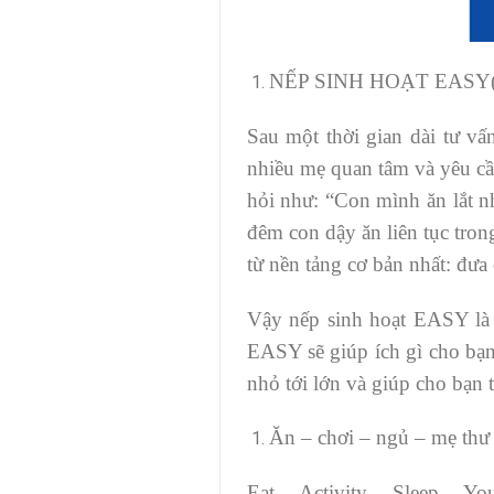
NẾP SINH HOẠT EASY(
Sau một thời gian dài tư vấ
nhiều mẹ quan tâm và yêu cầ
hỏi như: “Con mình ăn lắt n
đêm con dậy ăn liên tục tron
từ nền tảng cơ bản nhất: đư
Vậy nếp sinh hoạt EASY là g
EASY sẽ giúp ích gì cho bạn
nhỏ tới lớn và giúp cho bạn
Ăn – chơi – ngủ – mẹ th
Eat – Activity – Sleep – Yo