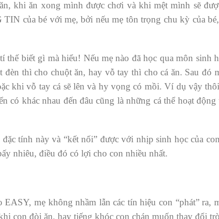
ăn, khi ăn xong mình được chơi và khi mệt mình sẽ được
IN của bé với mẹ, bởi nếu mẹ tôn trọng chu kỳ của bé, 
tí thế biết gì mà hiểu! Nếu mẹ nào đã học qua môn sinh 
t đèn thì cho chuột ăn, hay vỗ tay thì cho cá ăn. Sau đó 
c khi vỗ tay cá sẽ lên và hy vọng có mồi. Ví dụ vậy thô
iển có khác nhau đến đâu cũng là những cá thể hoạt động 
 đặc tính này và “kết nối” được với nhịp sinh học của co
bấy nhiêu, điều đó có lợi cho con nhiều nhất.
o EASY, mẹ không nhầm lẫn các tín hiệu con “phát” ra,
hi con đòi ăn, hay tiếng khóc con chán muốn thay đổi tr