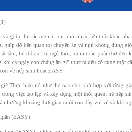
1)
n và giúp đỡ các mẹ có con nhỏ ở các lứa tuổi khác nha
u giúp đỡ liên quan tới chuyện ăn và ngủ không đúng giờ
hắt lắm, bé chỉ ăn khi ngủ thôi, mình toàn phải chờ đến 
g khi cả ngày con chẳng ăn gì” thực ra đều có cùng một câu
a con về nếp sinh hoạt EASY.
ì? Thực hiện nó như thế nào cho phù hợp với từng giai
 trong việc tạo lập và xây dựng một thói quen, nề nếp si
 tận hưởng khoảng thời gian nuôi con đầy vui vẻ và không
ư giãn (EASY)
ur time (EASY) là khái niệm về chu kỳ sinh hoạt cho tr