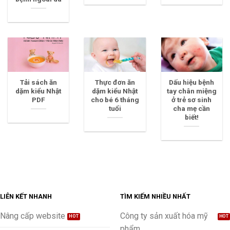
Tải sách ăn
Thực đơn ăn
Dấu hiệu bệnh
dặm kiểu Nhật
dặm kiểu Nhật
tay chân miệng
PDF
cho bé 6 tháng
ở trẻ sơ sinh
tuổi
cha mẹ cần
biết!
LIÊN KẾT NHANH
TÌM KIẾM NHIỀU NHẤT
Nâng cấp website
Công ty sản xuất hóa mỹ
phẩm