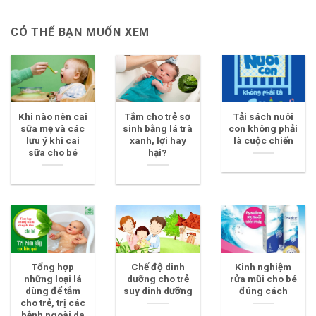
CÓ THỂ BẠN MUỐN XEM
Khi nào nên cai
Tắm cho trẻ sơ
Tải sách nuôi
sữa mẹ và các
sinh bằng lá trà
con không phải
lưu ý khi cai
xanh, lợi hay
là cuộc chiến
sữa cho bé
hại?
Tổng hợp
Chế độ dinh
Kinh nghiệm
những loại lá
dưỡng cho trẻ
rửa mũi cho bé
dùng để tắm
suy dinh dưỡng
đúng cách
cho trẻ, trị các
bệnh ngoài da