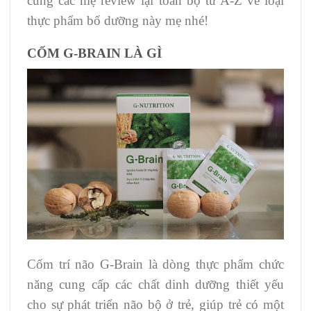
cùng các mẹ review lại toàn bộ từ A-Z về loại
thực phẩm bổ dưỡng này mẹ nhé!
CỐM G-BRAIN LÀ GÌ
Cốm trí não G-Brain là dòng thực phẩm chức
năng cung cấp các chất dinh dưỡng thiết yếu
cho sự phát triển não bộ ở trẻ, giúp trẻ có một