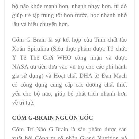
bộ não khỏe mạnh hơn, nhanh nhạy hơn, từ đó
giúp trẻ tập trung tốt hơn trước, học nhanh nhớ
lâu và hiểu chuyện hơn.
Cốm G Brain là sự kết hợp của Tinh chất tảo
Xoắn Spirulina (Siêu thực phẩm được Tổ chức
Y Tế Thế Giới WHO công nhận và được
NASA ưu tiên đưa vào vũ trụ cho các phi hành
gia sử dụng) và Hoạt chất DHA từ Đan Mạch
có công dụng cung cấp các dưỡng chất thiết
yếu cho bộ não, giúp bé phát triển nhanh hơn
về trí tuệ.
CỐM G-BRAIN NGUỒN GỐC
Cốm Trí Não G-Brain là sản phẩm được sản
xuất bởi Công ty cổ phần Grand Nutrition và