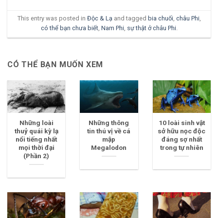
This entry was posted in
Độc & Lạ
and tagged
bia chuối
,
châu Phi
,
có thể bạn chưa biết
,
Nam Phi
,
sự thật ở châu Phi
.
CÓ THỂ BẠN MUỐN XEM
Những loài
Những thông
10 loài sinh vật
thuỷ quái kỳ lạ
tin thú vị về cá
sở hữu nọc độc
nổi tiếng nhất
mập
đáng sợ nhất
mọi thời đại
Megalodon
trong tự nhiên
(Phần 2)