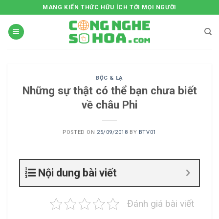
Skip
MANG KIẾN THỨC HỮU ÍCH TỚI MỌI NGƯỜI
to
content
ĐỘC & LẠ
Những sự thật có thể bạn chưa biết
về châu Phi
POSTED ON
25/09/2018
BY
BTV01
Nội dung bài viết
Đánh giá bài viết