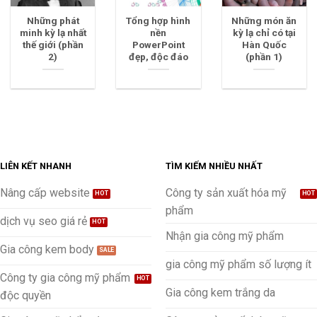
Những phát
Tổng hợp hình
Những món ăn
minh kỳ lạ nhất
nền
kỳ lạ chỉ có tại
thế giới (phần
PowerPoint
Hàn Quốc
2)
đẹp, độc đáo
(phần 1)
LIÊN KẾT NHANH
TÌM KIẾM NHIỀU NHẤT
Nâng cấp website
Công ty sản xuất hóa mỹ
phẩm
dịch vụ seo giá rẻ
Nhận gia công mỹ phẩm
Gia công kem body
gia công mỹ phẩm số lượng ít
Công ty gia công mỹ phẩm
Gia công kem trắng da
độc quyền