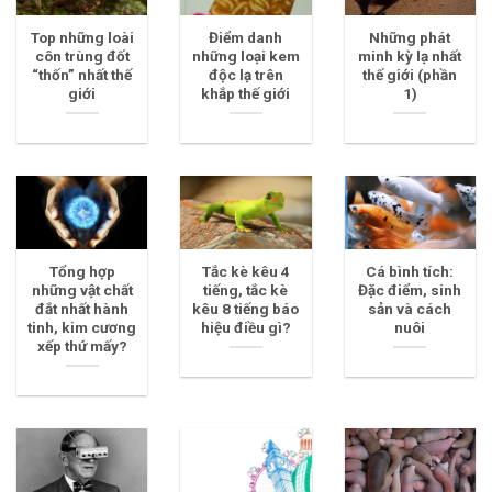
Top những loài
Điểm danh
Những phát
côn trùng đốt
những loại kem
minh kỳ lạ nhất
“thốn” nhất thế
độc lạ trên
thế giới (phần
giới
khắp thế giới
1)
Tổng hợp
Tắc kè kêu 4
Cá bình tích:
những vật chất
tiếng, tắc kè
Đặc điểm, sinh
đắt nhất hành
kêu 8 tiếng báo
sản và cách
tinh, kim cương
hiệu điều gì?
nuôi
xếp thứ mấy?