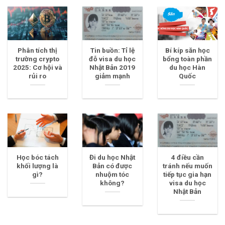
Phân tích thị
Tin buồn: Tỉ lệ
Bí kíp săn học
trường crypto
đỗ visa du học
bổng toàn phần
2025: Cơ hội và
Nhật Bản 2019
du học Hàn
rủi ro
giảm mạnh
Quốc
Học bóc tách
Đi du học Nhật
4 điều cần
khối lượng là
Bản có được
tránh nếu muốn
gì?
nhuộm tóc
tiếp tục gia hạn
không?
visa du học
Nhật Bản