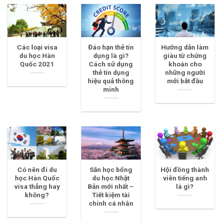
Các loại visa
Đáo hạn thẻ tín
Hướng dẫn làm
du học Hàn
dụng là gì?
giàu từ chứng
Quốc 2021
Cách sử dụng
khoán cho
thẻ tín dụng
những người
hiệu quả thông
mới bắt đầu
minh
Có nên đi du
Săn học bổng
Hội đồng thành
học Hàn Quốc
du học Nhật
viên tiếng anh
visa thẳng hay
Bản mới nhất –
là gì?
không?
Tiết kiệm tài
chính cá nhân