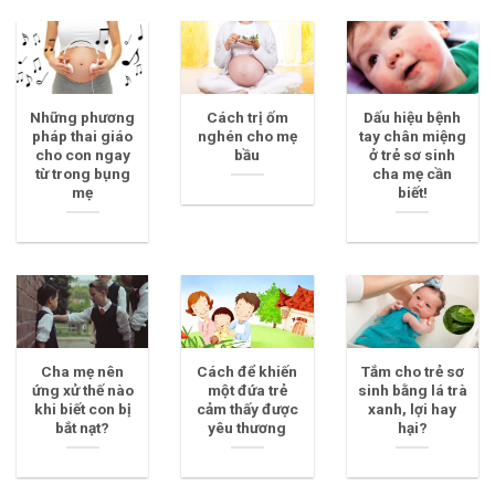
Những phương
Cách trị ốm
Dấu hiệu bệnh
pháp thai giáo
nghén cho mẹ
tay chân miệng
cho con ngay
bầu
ở trẻ sơ sinh
từ trong bụng
cha mẹ cần
mẹ
biết!
Cha mẹ nên
Cách để khiến
Tắm cho trẻ sơ
ứng xử thế nào
một đứa trẻ
sinh bằng lá trà
khi biết con bị
cảm thấy được
xanh, lợi hay
bắt nạt?
yêu thương
hại?