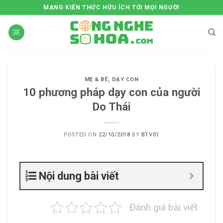
Skip
MANG KIẾN THỨC HỮU ÍCH TỚI MỌI NGƯỜI
to
content
MẸ & BÉ
,
DẠY CON
10 phương pháp dạy con của người
Do Thái
POSTED ON
22/10/2018
BY
BTV01
Nội dung bài viết
Đánh giá bài viết