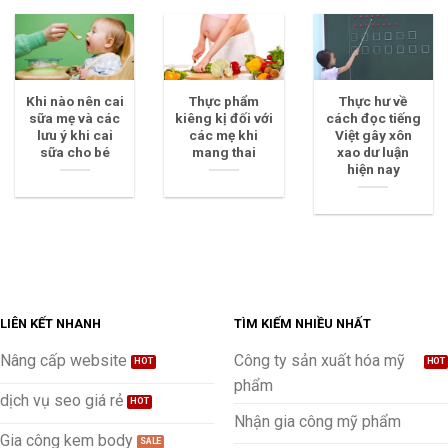
Khi nào nên cai
Thực phẩm
Thực hư về
sữa mẹ và các
kiêng kị đối với
cách đọc tiếng
lưu ý khi cai
các mẹ khi
Việt gây xôn
sữa cho bé
mang thai
xao dư luận
hiện nay
LIÊN KẾT NHANH
TÌM KIẾM NHIỀU NHẤT
Nâng cấp website
Công ty sản xuất hóa mỹ
phẩm
dịch vụ seo giá rẻ
Nhận gia công mỹ phẩm
Gia công kem body