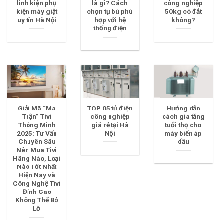
linh kiện phụ
là gì? Cách
công nghiệp
kiện máy giặt
chọn tụ bù phù
50kg có đắt
uy tín Hà Nội
hợp với hệ
không?
thống điện
Giải Mã “Ma
TOP 05 tủ điện
Hướng dẫn
Trận” Tivi
công nghiệp
cách gia tăng
Thông Minh
giá rẻ tại Hà
tuổi thọ cho
2025: Tư Vấn
Nội
máy biến áp
Chuyên Sâu
dầu
Nên Mua Tivi
Hãng Nào, Loại
Nào Tốt Nhất
Hiện Nay và
Công Nghệ Tivi
Đỉnh Cao
Không Thể Bỏ
Lỡ