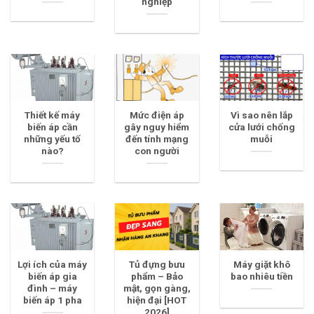
nghiệp
Thiết kế máy
Mức điện áp
Vì sao nên lắp
biến áp cần
gây nguy hiểm
cửa lưới chống
những yếu tố
đến tính mạng
muỗi
nào?
con người
Lợi ích của máy
Tủ đựng bưu
Máy giặt khô
biến áp gia
phẩm – Bảo
bao nhiêu tiền
đình – máy
mật, gọn gàng,
biến áp 1 pha
hiện đại [HOT
2026]