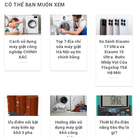
CÓ THỂ BẠN MUỐN XEM
Cách sử dụng
Top 7 địa chỉ
So Sánh Xiaomi
máy giặt công
sửa máy giặt
17 Ultra và
nghiệp CHÍNH
Hà Nội uy tín
Xiaomi 15
XÁC
chính hãng
Ultra: Bước
Nhảy Vọt Của
Flagship Thế
Hệ Mới
Ưu điểm nổi bật
Hướng dẫn sử
Thiết bị đo điện
máy biến áp
dụng máy giặt
năng tiêu thụ là
khô 3 pha
khô công
gì?