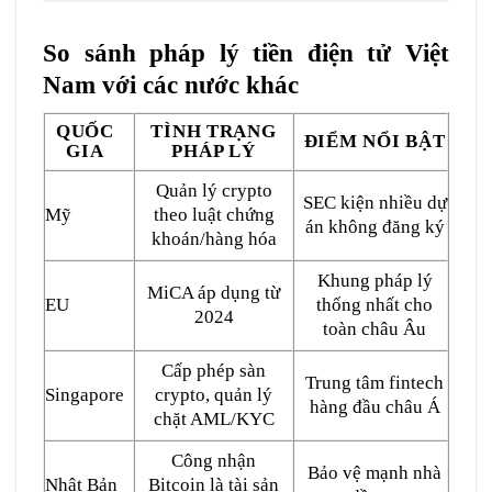
So sánh pháp lý tiền điện tử Việt
Nam với các nước khác
QUỐC
TÌNH TRẠNG
ĐIỂM NỔI BẬT
GIA
PHÁP LÝ
Quản lý crypto
SEC kiện nhiều dự
Mỹ
theo luật chứng
án không đăng ký
khoán/hàng hóa
Khung pháp lý
MiCA áp dụng từ
EU
thống nhất cho
2024
toàn châu Âu
Cấp phép sàn
Trung tâm fintech
Singapore
crypto, quản lý
hàng đầu châu Á
chặt AML/KYC
Công nhận
Bảo vệ mạnh nhà
Nhật Bản
Bitcoin là tài sản