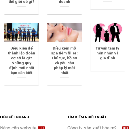
thế giới có gì?
doanh
Điều kiện để
Điều kiện mở
Tư vấn tâm lý
thành lập đoàn
spa tiêm filler:
hôn nhân và
cơ sở là gì?
Thủ tục, hồ sơ
gia đình
Những quy
và yêu cầu
định mới nhất
pháp lý mới
bạn cần biết
nhất
LIÊN KẾT NHANH
TÌM KIẾM NHIỀU NHẤT
Nâng cấp website
Công ty sản xuất hóa mỹ