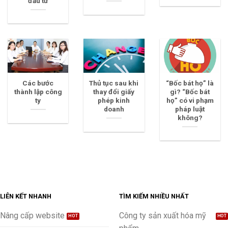
đầu tư
Các bước
Thủ tục sau khi
“Bốc bát họ” là
thành lập công
thay đổi giấy
gì? “Bốc bát
ty
phép kinh
họ” có vi phạm
doanh
pháp luật
không?
LIÊN KẾT NHANH
TÌM KIẾM NHIỀU NHẤT
Nâng cấp website
Công ty sản xuất hóa mỹ