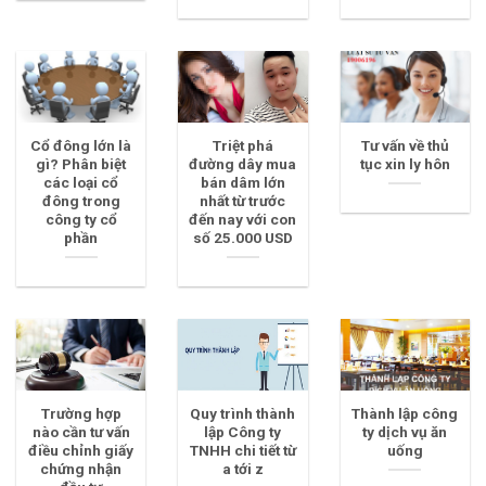
Cổ đông lớn là
Triệt phá
Tư vấn về thủ
gì? Phân biệt
đường dây mua
tục xin ly hôn
các loại cổ
bán dâm lớn
đông trong
nhất từ trước
công ty cổ
đến nay với con
phần
số 25.000 USD
Trường hợp
Quy trình thành
Thành lập công
nào cần tư vấn
lập Công ty
ty dịch vụ ăn
điều chỉnh giấy
TNHH chi tiết từ
uống
chứng nhận
a tới z