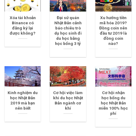
Xóa tài khoản
Đại sứ quán
Xu hướng tiền
Binance có
Nhật Bản cảnh
mã hóa 2019?
đăng ký lại
báo chiêu trò
Đồng coin nên
được không?
dụ học sinh đi
đầu tư 2019 là
du học bằng
đồng coin
học bổng 3 tỷ
nào?
Kinh nghiệm du
Cơ hội việc làm
Cơ hội nhận
học Nhật Bản
khi du học Nhật
học bổng du
2019 mà bạn
Bản ngành cơ
học Nhật Bản
nên biết
khí
miễn 100% học
phí