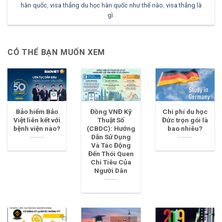
hàn quốc
,
visa thẳng du học hàn quốc như thế nào
,
visa thẳng là
gì
.
CÓ THỂ BẠN MUỐN XEM
Bảo hiểm Bảo
Đồng VNĐ Kỹ
Chi phí du học
Việt liên kết với
Thuật Số
Đức trọn gói là
bệnh viện nào?
(CBDC): Hướng
bao nhiêu?
Dẫn Sử Dụng
Và Tác Động
Đến Thói Quen
Chi Tiêu Của
Người Dân