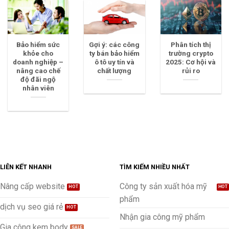
Bảo hiểm sức
Gợi ý: các công
Phân tích thị
khỏe cho
ty bán bảo hiểm
trường crypto
doanh nghiệp –
ô tô uy tín và
2025: Cơ hội và
nâng cao chế
chất lượng
rủi ro
độ đãi ngộ
nhân viên
LIÊN KẾT NHANH
TÌM KIẾM NHIỀU NHẤT
Nâng cấp website
Công ty sản xuất hóa mỹ
phẩm
dịch vụ seo giá rẻ
Nhận gia công mỹ phẩm
Gia công kem body