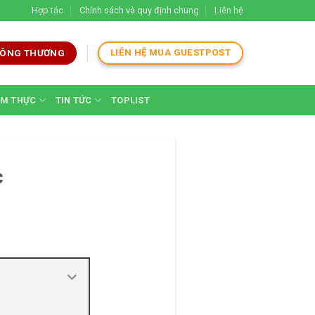
Hợp tác
Chính sách và quy định chung
Liên hệ
LIÊN HỆ MUA GUESTPOST
 CÔNG THƯƠNG
M THỰC
TIN TỨC
TOPLIST
c