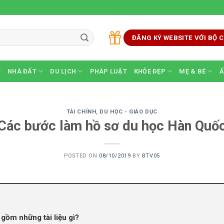
ĐĂNG KÝ WEBSITE VỚI BỘ
NHÀ ĐẤT
DU LỊCH
PHÁP LUẬT
KHỎE ĐẸP
MẸ & BÉ
Ẩ
TÀI CHÍNH
,
DU HỌC - GIÁO DỤC
Các bước làm hồ sơ du học Hàn Quố
POSTED ON
08/10/2019
BY
BTV05
gồm những tài liệu gì?