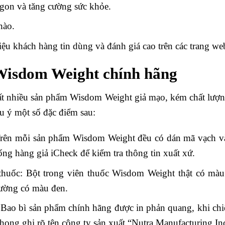
ngon và tăng cường sức khỏe.
hào.
ệu khách hàng tin dùng và đánh giá cao trên các trang web
Wisdom Weight chính hãng
 rất nhiều sản phẩm Wisdom Weight giả mạo, kém chất lư
u ý một số đặc điểm sau:
Trên mỗi sản phẩm Wisdom Weight đều có dán mã vạch và
g hàng giả iCheck để kiểm tra thông tin xuất xứ.
 thuốc: Bột trong viên thuốc Wisdom Weight thật có m
thường có màu đen.
 Bao bì sản phẩm chính hãng được in phản quang, khi chi
ong ghi rõ tên công ty sản xuất “Nutra Manufacturing In