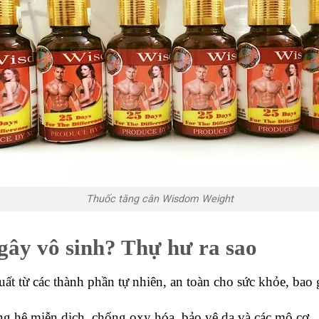
Thuốc tăng cân Wisdom Weight
ây vô sinh? Thự hư ra sao
ất từ các thành phần tự nhiên, an toàn cho sức khỏe, bao
g hệ miễn dịch, chống oxy hóa, bảo vệ da và các mô cơ.