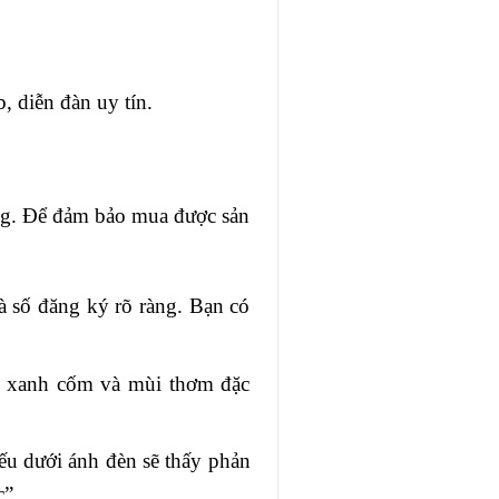
, diễn đàn uy tín.
ợng. Để đảm bảo mua được sản
 số đăng ký rõ ràng. Bạn có
àu xanh cốm và mùi thơm đặc
ếu dưới ánh đèn sẽ thấy phản
c”.