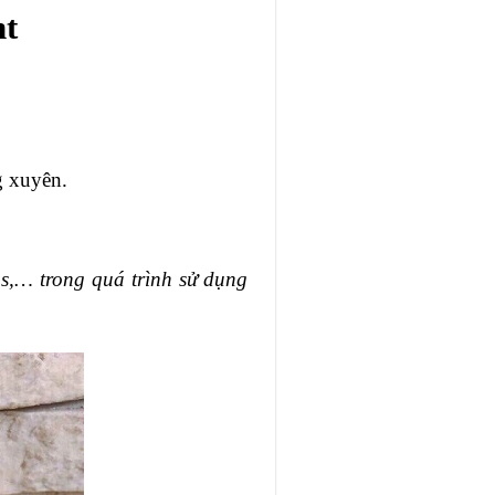
ht
g xuyên.
as,… trong quá trình sử dụng