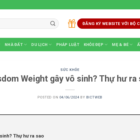
ĐĂNG KÝ WEBSITE VỚI BỘ
NHÀ ĐẤT
DU LỊCH
PHÁP LUẬT
KHỎE ĐẸP
MẸ & BÉ
Ẩ
SỨC KHỎE
dom Weight gây vô sinh? Thự hư ra
POSTED ON
04/06/2024
BY
BICTWEB
sinh? Thự hư ra sao