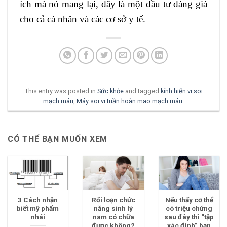
ích mà nó mang lại, đây là một đầu tư đáng giá
cho cả cá nhân và các cơ sở y tế.
This entry was posted in
Sức khỏe
and tagged
kính hiển vi soi
mạch máu
,
Máy soi vi tuần hoàn mao mạch máu
.
CÓ THỂ BẠN MUỐN XEM
3 Cách nhận
Rối loạn chức
Nếu thấy cơ thể
biết mỹ phẩm
năng sinh lý
có triệu chứng
nhái
nam có chữa
sau đây thì “tập
được không?
xác định” bạn