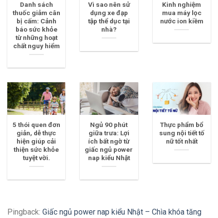
Danh sách
Vì sao nên sử
Kinh nghiệm
thuốc giảm cân
dụng xe đạp
mua máy lọc
bị cấm: Cảnh
tập thể dục tại
nước ion kiềm
báo sức khỏe
nhà?
từ những hoạt
chất nguy hiểm
5 thói quen đơn
Ngủ 90 phút
Thực phẩm bổ
giản, dễ thực
giữa trưa: Lợi
sung nội tiết tố
hiện giúp cải
ích bất ngờ từ
nữ tốt nhất
thiện sức khỏe
giấc ngủ power
tuyệt vời.
nap kiểu Nhật
Pingback:
Giấc ngủ power nap kiểu Nhật – Chìa khóa tăng