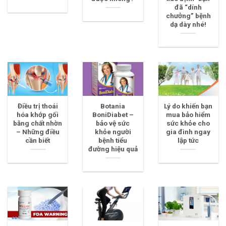
đã “dính
chưởng” bệnh
dạ dày nhé!
Điều trị thoái
Botania
Lý do khiến bạn
hóa khớp gối
BoniDiabet –
mua bảo hiểm
bằng chất nhờn
bảo vệ sức
sức khỏe cho
– Những điều
khỏe người
gia đình ngay
cần biết
bệnh tiểu
lập tức
đường hiệu quả