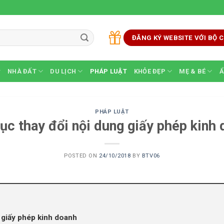
ĐĂNG KÝ WEBSITE VỚI BỘ
NHÀ ĐẤT
DU LỊCH
PHÁP LUẬT
KHỎE ĐẸP
MẸ & BÉ
Ẩ
PHÁP LUẬT
ục thay đổi nội dung giấy phép kinh
POSTED ON
24/10/2018
BY
BTV06
 giấy phép kinh doanh