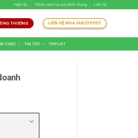
Hợp tác
Chính sách và quy định chung
Liên hệ
LIÊN HỆ MUA GUESTPOST
 CÔNG THƯƠNG
M THỰC
TIN TỨC
TOPLIST
 doanh