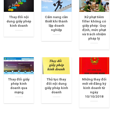
Thay đổi nội
Cẩm nang cần
Xử phạt tiêm
dung giấy phép
thiết khi thành
filler không có
kinh doanh
lập doanh
giấy phép: Quy
nghiệp
định, mức phạt
và trách nhiệm
pháp lý
Thay đổi giấy
Thủ tục thay
Những thay đổi
phép kinh
đổi nội dung
mới về đăng ký
doanh qua
giấy phép kinh
kinh doanh từ
mạng
doanh
ngày
10/10/2018