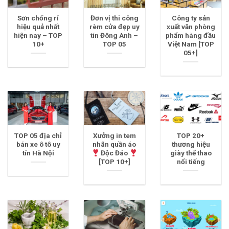
Sơn chống rỉ
Đơn vị thi công
Công ty sản
hiệu quả nhất
rèm cửa đẹp uy
xuất văn phòng
hiện nay – TOP
tín Đông Anh –
phẩm hàng đầu
10+
TOP 05
Việt Nam [TOP
05+]
TOP 05 địa chỉ
Xưởng in tem
TOP 20+
bán xe ô tô uy
nhãn quần áo
thương hiệu
tín Hà Nội
Độc Đáo
giày thể thao
[TOP 10+]
nổi tiếng