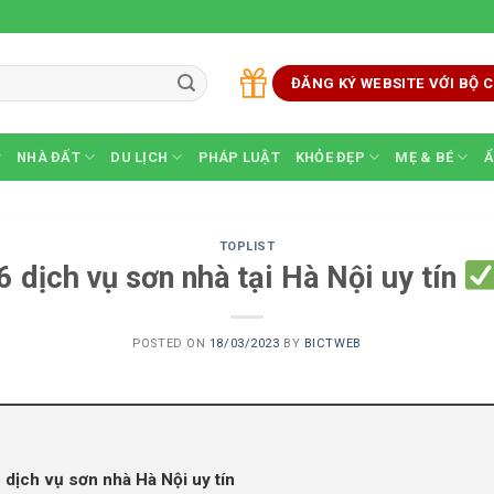
ĐĂNG KÝ WEBSITE VỚI BỘ
NHÀ ĐẤT
DU LỊCH
PHÁP LUẬT
KHỎE ĐẸP
MẸ & BÉ
Ẩ
TOPLIST
 dịch vụ sơn nhà tại Hà Nội uy tín
POSTED ON
18/03/2023
BY
BICTWEB
 dịch vụ sơn nhà Hà Nội uy tín