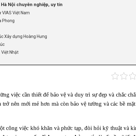
 Hà Nội chuyên nghiệp, uy tín
ư VIAS Việt Nam
a Phong
rúc Xây dựng Hoàng Hưng
húc
Việt Nhật
ững việc cần thiết để bảo vệ và duy trì sự đẹp và chắc ch
à trở nên mới mẻ hơn mà còn bảo vệ tường và các bề mặt
ột công việc khó khăn và phức tạp, đòi hỏi kỹ thuật và k