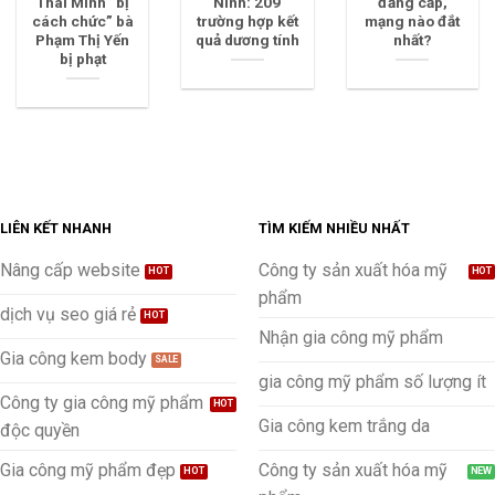
Thái Minh “bị
Ninh: 209
đẳng cấp,
cách chức” bà
trường hợp kết
mạng nào đắt
Phạm Thị Yến
quả dương tính
nhất?
bị phạt
LIÊN KẾT NHANH
TÌM KIẾM NHIỀU NHẤT
Nâng cấp website
Công ty sản xuất hóa mỹ
phẩm
dịch vụ seo giá rẻ
Nhận gia công mỹ phẩm
Gia công kem body
gia công mỹ phẩm số lượng ít
Công ty gia công mỹ phẩm
Gia công kem trắng da
độc quyền
Gia công mỹ phẩm đẹp
Công ty sản xuất hóa mỹ