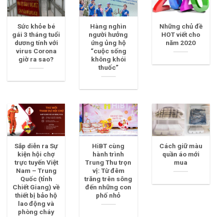
Sức khỏe bé
Hàng nghìn
Những chủ đề
gái 3 tháng tuổi
người hưởng
HOT viết cho
dương tính với
ứng ủng hộ
năm 2020
virus Corona
“cuộc sống
giờ ra sao?
không khói
thuốc”
Sắp diễn ra Sự
HiBT cùng
Cách giữ màu
kiện hội chợ
hành trình
quần áo mới
trực tuyến Việt
Trung Thu trọn
mua
Nam – Trung
vị: Từ đêm
Quốc (tỉnh
trăng trên sông
Chiết Giang) về
đến những con
thiết bị bảo hộ
phố nhỏ
lao động và
phòng cháy