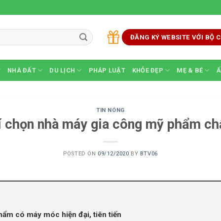
ĐĂNG KÝ WEBSITE VỚI BỘ
NHÀ ĐẤT
DU LỊCH
PHÁP LUẬT
KHỎE ĐẸP
MẸ & BÉ
Ẩ
TIN NÓNG
í chọn nhà máy gia công mỹ phẩm ch
POSTED ON
09/12/2020
BY
BTV06
ẩm có máy móc hiện đại, tiên tiến