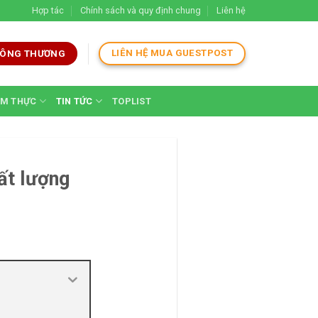
Hợp tác
Chính sách và quy định chung
Liên hệ
LIÊN HỆ MUA GUESTPOST
 CÔNG THƯƠNG
M THỰC
TIN TỨC
TOPLIST
ất lượng