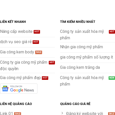
LIÊN KẾT NHANH
TÌM KIẾM NHIỀU NHẤT
Nâng cấp website
Công ty sản xuất hóa mỹ
phẩm
dịch vụ seo giá rẻ
Nhận gia công mỹ phẩm
Gia công kem body
gia công mỹ phẩm số lượng ít
Công ty gia công mỹ phẩm
Gia công kem trắng da
độc quyền
Gia công mỹ phẩm đẹp
Công ty sản xuất hóa mỹ
phẩm
LIÊN HỆ QUẢNG CÁO
QUẢNG CÁO GIÁ RẺ
Link 01
Đăng ký website với