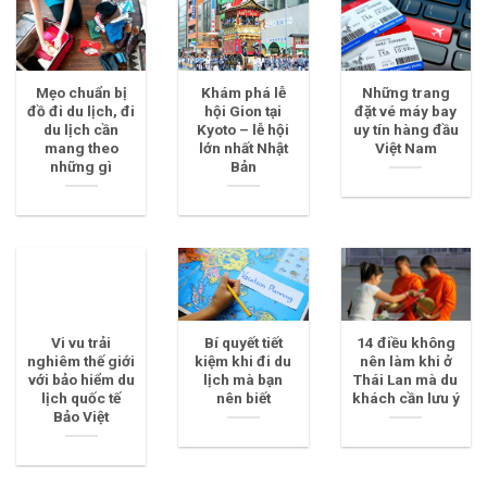
Mẹo chuẩn bị
Khám phá lễ
Những trang
đồ đi du lịch, đi
hội Gion tại
đặt vé máy bay
du lịch cần
Kyoto – lễ hội
uy tín hàng đầu
mang theo
lớn nhất Nhật
Việt Nam
những gì
Bản
Vi vu trải
Bí quyết tiết
14 điều không
nghiêm thế giới
kiệm khi đi du
nên làm khi ở
với bảo hiểm du
lịch mà bạn
Thái Lan mà du
lịch quốc tế
nên biết
khách cần lưu ý
Bảo Việt