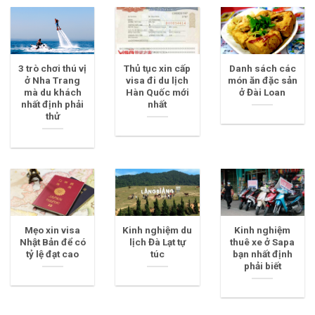
3 trò chơi thú vị
Thủ tục xin cấp
Danh sách các
ở Nha Trang
visa đi du lịch
món ăn đặc sản
mà du khách
Hàn Quốc mới
ở Đài Loan
nhất định phải
nhất
thử
Mẹo xin visa
Kinh nghiệm du
Kinh nghiệm
Nhật Bản để có
lịch Đà Lạt tự
thuê xe ở Sapa
tỷ lệ đạt cao
túc
bạn nhất định
phải biết