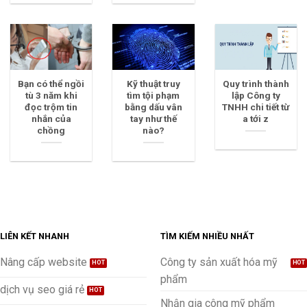
Bạn có thể ngồi
Kỹ thuật truy
Quy trình thành
tù 3 năm khi
tìm tội phạm
lập Công ty
đọc trộm tin
bằng dấu vân
TNHH chi tiết từ
nhắn của
tay như thế
a tới z
chồng
nào?
LIÊN KẾT NHANH
TÌM KIẾM NHIỀU NHẤT
Nâng cấp website
Công ty sản xuất hóa mỹ
phẩm
dịch vụ seo giá rẻ
Nhận gia công mỹ phẩm