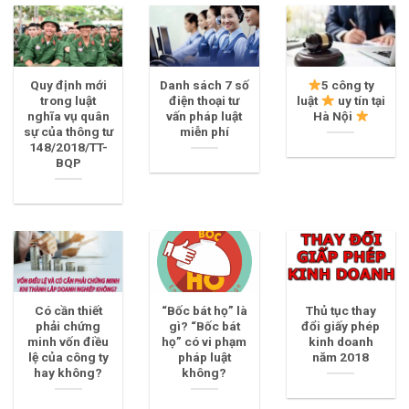
Quy định mới
Danh sách 7 số
5 công ty
trong luật
điện thoại tư
luật
uy tín tại
nghĩa vụ quân
vấn pháp luật
Hà Nội
sự của thông tư
miễn phí
148/2018/TT-
BQP
Có cần thiết
“Bốc bát họ” là
Thủ tục thay
phải chứng
gì? “Bốc bát
đổi giấy phép
minh vốn điều
họ” có vi phạm
kinh doanh
lệ của công ty
pháp luật
năm 2018
hay không?
không?