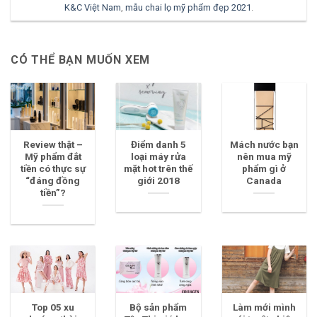
K&C Việt Nam
,
mẫu chai lọ mỹ phẩm đẹp 2021
.
CÓ THỂ BẠN MUỐN XEM
Review thật –
Điểm danh 5
Mách nước bạn
Mỹ phẩm đắt
loại máy rửa
nên mua mỹ
tiền có thực sự
mặt hot trên thế
phẩm gì ở
“đáng đồng
giới 2018
Canada
tiền”?
Top 05 xu
Bộ sản phẩm
Làm mới mình