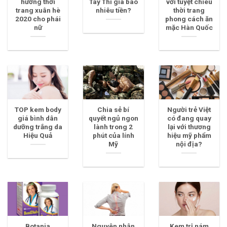
hướng thời
Tây Thi giá bao
với tuyệt chiêu
trang xuân hè
nhiêu tiền?
thời trang
2020 cho phái
phong cách ăn
nữ
mặc Hàn Quốc
TOP kem body
Chia sẻ bí
Người trẻ Việt
giá bình dân
quyết ngủ ngon
có đang quay
dưỡng trắng da
lành trong 2
lại với thương
Hiệu Quả
phút của lính
hiệu mỹ phẩm
Mỹ
nội địa?
Botania
Nguyên nhân
Kem trị nám