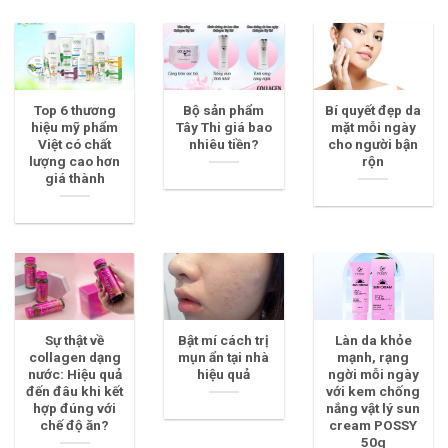
Top 6 thương
Bộ sản phẩm
Bí quyết đẹp da
hiệu mỹ phẩm
Tây Thi giá bao
mặt mỗi ngày
Việt có chất
nhiêu tiền?
cho người bận
lượng cao hơn
rộn
giá thành
Sự thật về
Bật mí cách trị
Làn da khỏe
collagen dạng
mụn ẩn tại nhà
mạnh, rạng
nước: Hiệu quả
hiệu quả
ngời mỗi ngày
đến đâu khi kết
với kem chống
hợp đúng với
nắng vật lý sun
chế độ ăn?
cream POSSY
50g