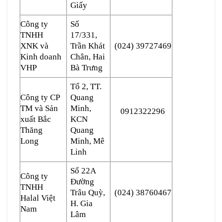
Giấy
Công ty
Số
TNHH
17/331,
XNK và
Trần Khát
(024) 39727469
Kinh doanh
Chân, Hai
VHP
Bà Trưng
Tổ 2, TT.
Công ty CP
Quang
TM và Sản
Minh,
0912322296
xuất Bắc
KCN
Thăng
Quang
Long
Minh, Mê
Linh
Số 22A
Công ty
Đường
TNHH
Trâu Quỳ,
(024) 38760467
Halal Việt
H. Gia
Nam
Lâm