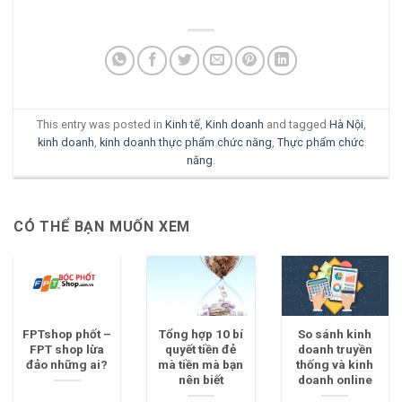
This entry was posted in
Kinh tế
,
Kinh doanh
and tagged
Hà Nội
,
kinh doanh
,
kinh doanh thực phẩm chức năng
,
Thực phẩm chức
năng
.
CÓ THỂ BẠN MUỐN XEM
FPTshop phốt –
Tổng hợp 10 bí
So sánh kinh
FPT shop lừa
quyết tiền đẻ
doanh truyền
đảo những ai?
mà tiền mà bạn
thống và kinh
nên biết
doanh online