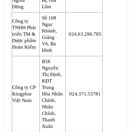
Nghĩa
Bị, Gia
Dũng
Lâm
Số 108
Công ty
Ngọc
TNHH Phát
Khánh,
triển TM &
024.63.296.785
Giảng
Dược phẩm
Võ, Ba
Hoàn Kiếm
Đình
B58
Nguyễn
Thị Định,
KĐT
Công ty CP
Trung
Kingphar
Hòa Nhân
024.371.53781
Việt Nam
Chính,
Nhân
Chính,
Thanh
Xuân