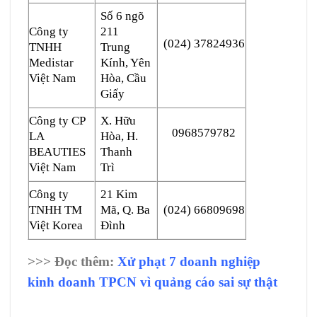
Số 6 ngõ
Công ty
211
(024) 37824936
TNHH
Trung
Medistar
Kính, Yên
Việt Nam
Hòa, Cầu
Giấy
Công ty CP
X. Hữu
0968579782
LA
Hòa, H.
BEAUTIES
Thanh
Việt Nam
Trì
Công ty
21 Kim
TNHH TM
Mã, Q. Ba
(024) 66809698
Việt Korea
Đình
>>> Đọc thêm:
Xử phạt 7 doanh nghiệp
kinh doanh TPCN vì quảng cáo sai sự thật