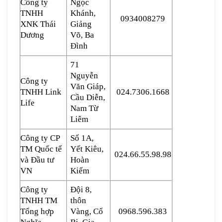
Công ty
Ngọc
TNHH
Khánh,
0934008279
XNK Thái
Giảng
Dương
Võ, Ba
Đình
71
Nguyễn
Công ty
Văn Giáp,
TNHH Link
024.7306.1668
Cầu Diễn,
Life
Nam Từ
Liêm
Công ty CP
Số 1A,
TM Quốc tế
Yết Kiêu,
024.66.55.98.98
và Đầu tư
Hoàn
VN
Kiếm
Công ty
Đội 8,
TNHH TM
thôn
Tổng hợp
Vàng, Cổ
0968.596.383