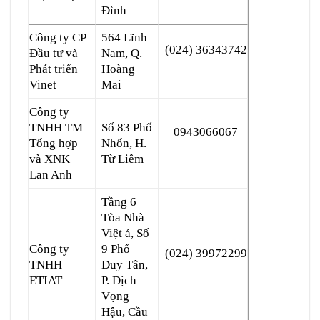
Đình
Công ty CP
564 Lĩnh
(024) 36343742
Đầu tư và
Nam, Q.
Phát triển
Hoàng
Vinet
Mai
Công ty
TNHH TM
Số 83 Phố
0943066067
Tổng hợp
Nhổn, H.
và XNK
Từ Liêm
Lan Anh
Tầng 6
Tòa Nhà
Việt á, Số
Công ty
9 Phố
(024) 39972299
TNHH
Duy Tân,
ETIAT
P. Dịch
Vọng
Hậu, Cầu