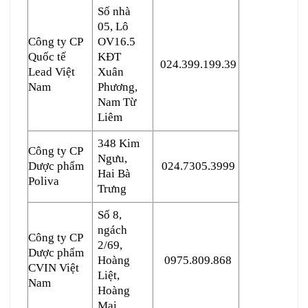
Số nhà
05, Lô
Công ty CP
OV16.5
Quốc tế
KĐT
024.399.199.39
Lead Việt
Xuân
Nam
Phương,
Nam Từ
Liêm
348 Kim
Công ty CP
Ngưu,
Dược phẩm
024.7305.3999
Hai Bà
Poliva
Trưng
Số 8,
ngách
Công ty CP
2/69,
Dược phẩm
Hoàng
0975.809.868
CVIN Việt
Liệt,
Nam
Hoàng
Mai