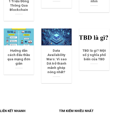
1 Triệu Đồng
nhìn
Thông Qua
Blockchain
Hướng dẫn
Data
TBD là gì? Một
cách đấu thầu
Availability
số ý nghĩa phổ
qua mạng đơn
Wars: Vì sao
biến của TBD
giản
DA trở thành
mảnh ghép
nóng nhất?
LIÊN KẾT NHANH
TÌM KIẾM NHIỀU NHẤT