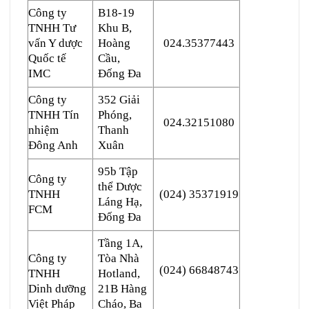
Công ty
B18-19
TNHH Tư
Khu B,
vấn Y dược
Hoàng
024.35377443
Quốc tế
Cầu,
IMC
Đống Đa
Công ty
352 Giải
TNHH Tín
Phóng,
024.32151080
nhiệm
Thanh
Đông Anh
Xuân
95b Tập
Công ty
thể Dược
TNHH
(024) 35371919
Láng Hạ,
FCM
Đống Đa
Tầng 1A,
Công ty
Tòa Nhà
(024) 66848743
TNHH
Hotland,
Dinh dưỡng
21B Hàng
Việt Pháp
Cháo, Ba