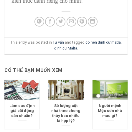
kiến thức dành riêng cho mình!
This entry was posted in
Tư vấn
and tagged
có nên định cư matla
,
định cư Malta
.
CÓ THỂ BẠN MUỐN XEM
Làm sao định
Số lượng cột
Người mệnh
giá bất động
nhà theo phong
Mộc sơn nhà
sản chuẩn?
thủy bao nhiêu
màu gì?
là hợp lý?