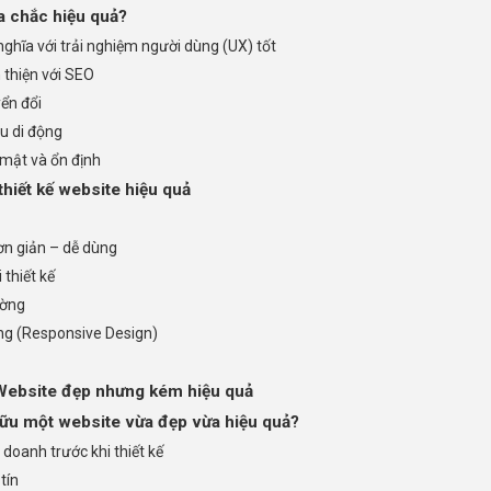
a chắc hiệu quả?
ghĩa với trải nghiệm người dùng (UX) tốt
thiện với SEO
ển đổi
u di động
mật và ổn định
thiết kế website hiệu quả
đơn giản – dễ dùng
thiết kế
ường
ng (Responsive Design)
 Website đẹp nhưng kém hiệu quả
hữu một website vừa đẹp vừa hiệu quả?
 doanh trước khi thiết kế
tín