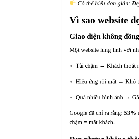
Có thể hiểu đơn giản:
Đẹ
Vì sao website đ
Giao diện không đồng
Một website lung linh với n
Tải chậm → Khách thoát 
Hiệu ứng rối mắt → Khó tì
Quá nhiều hình ảnh → Gây 
Google đã chỉ ra rằng:
53% n
chậm = mất khách.