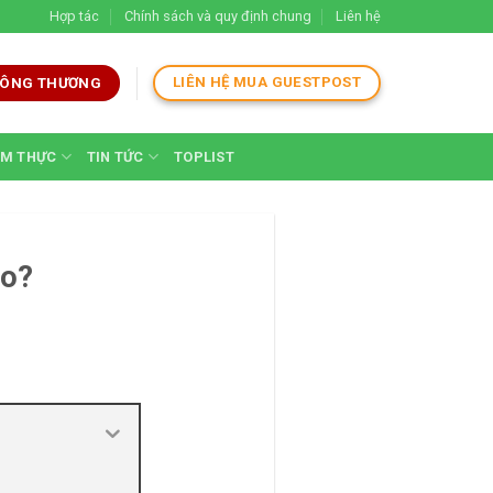
Hợp tác
Chính sách và quy định chung
Liên hệ
LIÊN HỆ MUA GUESTPOST
 CÔNG THƯƠNG
M THỰC
TIN TỨC
TOPLIST
ao?