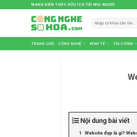
Skip
MANG KIẾN THỨC HỮU ÍCH TỚI MỌI NGƯỜI
to
content
TRANG CHỦ
CÔNG NGHỆ
KINH TẾ
TÀI CHÍNH
We
Nội dung bài viết
Website đẹp là gì? Websi