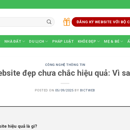
ĐĂNG KÝ WEBSITE VỚI BỘ
NHÀ ĐẤT
DU LỊCH
PHÁP LUẬT
KHỎE ĐẸP
MẸ & BÉ
Ẩ
CÔNG NGHỆ THÔNG TIN
bsite đẹp chưa chắc hiệu quả: Vì s
POSTED ON
05/09/2025
BY
BICTWEB
te hiệu quả là gì?