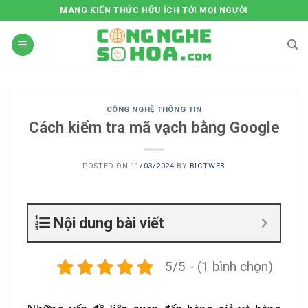
Skip
MANG KIẾN THỨC HỮU ÍCH TỚI MỌI NGƯỜI
to
content
CÔNG NGHỆ THÔNG TIN
Cách kiểm tra mã vạch bằng Google
POSTED ON
11/03/2024
BY
BICTWEB
Nội dung bài viết
5/5 - (1 bình chọn)