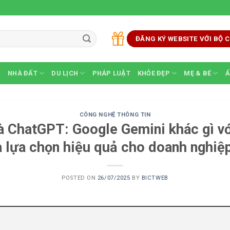
ĐĂNG KÝ WEBSITE VỚI BỘ
NHÀ ĐẤT
DU LỊCH
PHÁP LUẬT
KHỎE ĐẸP
MẸ & BÉ
Ẩ
CÔNG NGHỆ THÔNG TIN
à ChatGPT: Google Gemini khác gì v
à lựa chọn hiệu quả cho doanh nghiệ
POSTED ON
26/07/2025
BY
BICTWEB