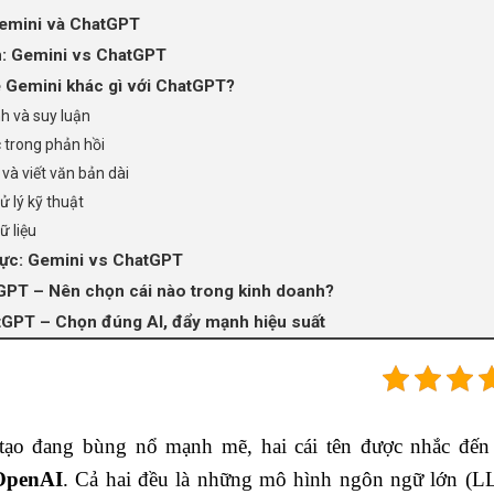
emini và ChatGPT
n: Gemini vs ChatGPT
e Gemini khác gì với ChatGPT?
h và suy luận
 trong phản hồi
và viết văn bản dài
ử lý kỹ thuật
ữ liệu
lực: Gemini vs ChatGPT
PT – Nên chọn cái nào trong kinh doanh?
GPT – Chọn đúng AI, đẩy mạnh hiệu suất
n tạo đang bùng nổ mạnh mẽ, hai cái tên được nhắc đến
OpenAI
. Cả hai đều là những mô hình ngôn ngữ lớn (LLM