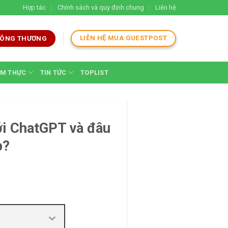
Hợp tác
Chính sách và quy định chung
Liên hệ
LIÊN HỆ MUA GUESTPOST
 CÔNG THƯƠNG
M THỰC
TIN TỨC
TOPLIST
ới ChatGPT và đâu
p?