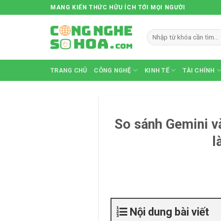
Skip
MANG KIẾN THỨC HỮU ÍCH TỚI MỌI NGƯỜI
to
content
TRANG CHỦ
CÔNG NGHỆ
KINH TẾ
TÀI CHÍNH
So sánh Gemini v
l
Nội dung bài viết