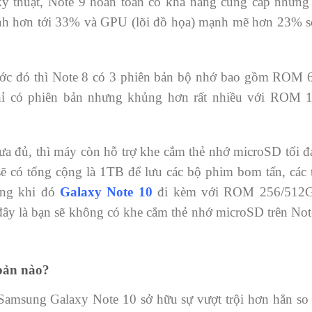
kỹ thuật, Note 9 hoàn toàn có khả năng cung cấp những
mạnh hơn tới 33% và GPU (lõi đồ họa) mạnh mẽ hơn 23% s
trước đó thì Note 8 có 3 phiên bản bộ nhớ bao gồm R
chỉ có phiên bản nhưng khủng hơn rất nhiều với RO
a đủ, thì máy còn hỗ trợ khe cắm thẻ nhớ microSD tối 
sẽ có tổng cộng là 1TB để lưu các bộ phim bom tấn, các
ong khi đó
Galaxy Note 10
đi kèm với ROM 256/512
ây là bạn sẽ không có khe cắm thẻ nhớ microSD trên No
bản nào?
amsung Galaxy Note 10 sở hữu sự vượt trội hơn hẳn so v