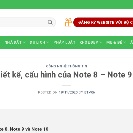
ĐĂNG KÝ WEBSITE VỚI BỘ
NHÀ ĐẤT
DU LỊCH
PHÁP LUẬT
KHỎE ĐẸP
MẸ & BÉ
Ẩ
CÔNG NGHỆ THÔNG TIN
iết kế, cấu hình của Note 8 – Note 
POSTED ON
18/11/2020
BY
BTV06
te 8, Note 9 và Note 10