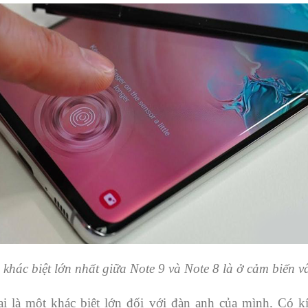
khác biệt lớn nhất giữa Note 9 và Note 8 là ở cảm biến v
ại là một khác biệt lớn đối với đàn anh của mình. Có k