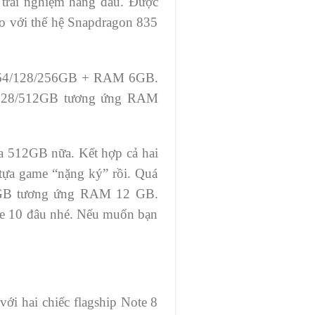
 trải nghiệm hàng đầu. Được
o với thế hệ Snapdragon 835
OM 64/128/256GB + RAM 6GB.
M 128/512GB tương ứng RAM
đa 512GB nữa. Kết hợp cả hai
 tựa game “nặng ký” rồi. Quá
GB tương ứng RAM 12 GB.
te 10 đâu nhé. Nếu muốn bạn
ới hai chiếc flagship Note 8