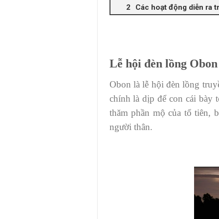
Các hoạt động diễn ra t
Lễ hội đèn lồng Obon
Obon là lễ hội đèn lồng tru
chính là dịp để con cái bày 
thăm phần mộ của tổ tiên, 
người thân.