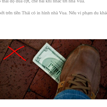
thái độ đùa cợt, chê bai khi nhắc tới nhà Vua.
ởi trên tiền Thái có in hình nhà Vua. Nếu vi phạm du khác