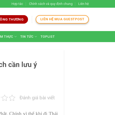
Hợp tác
Chính sách và quy định chung
Liên hệ
LIÊN HỆ MUA GUESTPOST
 CÔNG THƯƠNG
M THỰC
TIN TỨC
TOPLIST
ch cần lưu ý
Đánh giá bài viết
ật. Chính vì thế khi đi Thái