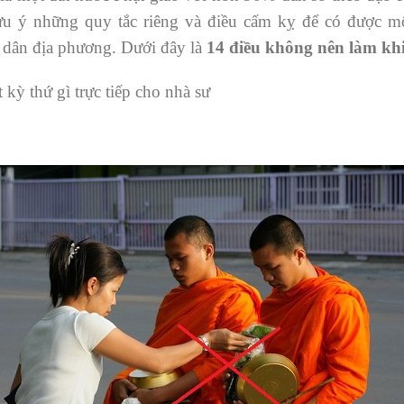
ưu ý những quy tắc riêng và điều cấm kỵ để có được mộ
 dân địa phương. Dưới đây là
14 điều không nên làm kh
kỳ thứ gì trực tiếp cho nhà sư