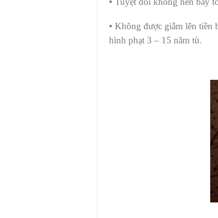
•
Tuyệt đối không nên bày tỏ 
•
Không được giẫm lên tiền b
hình phạt 3 – 15 năm tù.