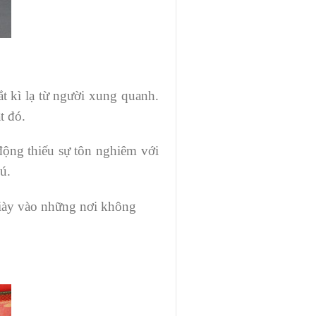
t kì lạ từ người xung quanh.
t đó.
động thiếu sự tôn nghiêm với
ú.
giày vào những nơi không