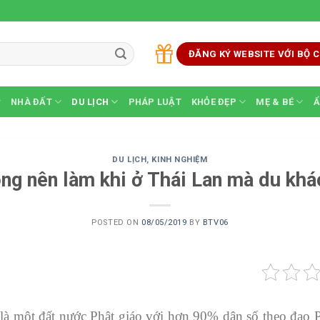
ĐĂNG KÝ WEBSITE VỚI BỘ
NHÀ ĐẤT
DU LỊCH
PHÁP LUẬT
KHỎE ĐẸP
MẸ & BÉ
Ẩ
DU LỊCH
,
KINH NGHIỆM
ng nên làm khi ở Thái Lan mà du khá
POSTED ON
08/05/2019
BY
BTV06
là một đất nước Phật giáo với hơn 90% dân số theo đạo Ph