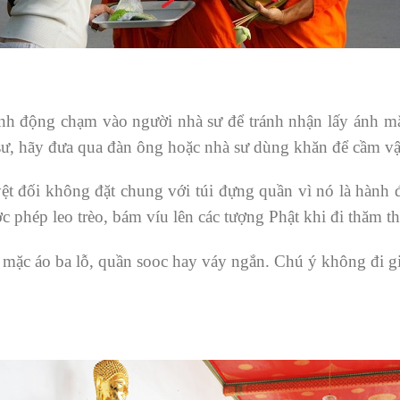
nh động chạm vào người nhà sư để tránh nhận lấy ánh mắ
sư, hãy đưa qua đàn ông hoặc nhà sư dùng khăn để cầm vậ
ệt đối không đặt chung với túi đựng quần vì nó là hành 
 phép leo trèo, bám víu lên các tượng Phật khi đi thăm th
 mặc áo ba lỗ, quần sooc hay váy ngắn. Chú ý không đi 