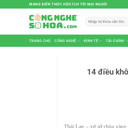
Skip
MANG KIẾN THỨC HỮU ÍCH TỚI MỌI NGƯỜI
to
content
TRANG CHỦ
CÔNG NGHỆ
KINH TẾ
TÀI CHÍNH
14 điều khô
Thái Lan – xứ sở chùa vàng 