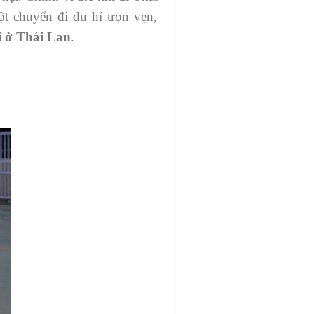
t chuyến đi du hí trọn vẹn,
i ở Thái Lan
.