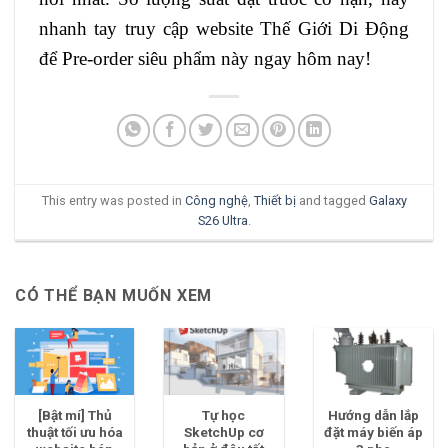
nhanh tay truy cập website Thế Giới Di Động
để Pre-order siêu phẩm này ngay hôm nay!
This entry was posted in
Công nghệ
,
Thiết bị
and tagged
Galaxy
S26 Ultra
.
CÓ THỂ BẠN MUỐN XEM
[Bật mí] Thủ
Tự học
Hướng dẫn lắp
thuật tối ưu hóa
SketchUp cơ
đặt máy biến áp