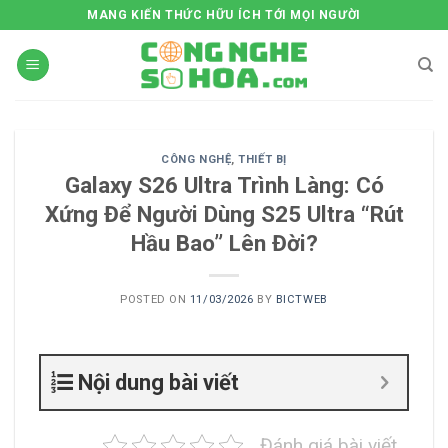
Skip
MANG KIẾN THỨC HỮU ÍCH TỚI MỌI NGƯỜI
to
content
CÔNG NGHỆ
,
THIẾT BỊ
Galaxy S26 Ultra Trình Làng: Có
Xứng Để Người Dùng S25 Ultra “Rút
Hầu Bao” Lên Đời?
POSTED ON
11/03/2026
BY
BICTWEB
Nội dung bài viết
Đánh giá bài viết