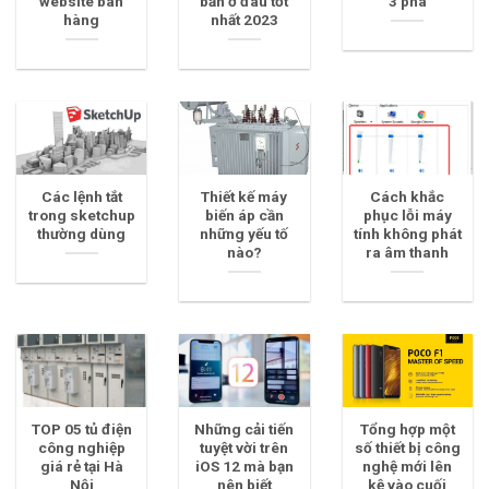
website bán
bản ở đâu tốt
3 pha
hàng
nhất 2023
Các lệnh tắt
Thiết kế máy
Cách khắc
trong sketchup
biến áp cần
phục lỗi máy
thường dùng
những yếu tố
tính không phát
nào?
ra âm thanh
TOP 05 tủ điện
Những cải tiến
Tổng hợp một
công nghiệp
tuyệt vời trên
số thiết bị công
giá rẻ tại Hà
iOS 12 mà bạn
nghệ mới lên
Nội
nên biết
kệ vào cuối