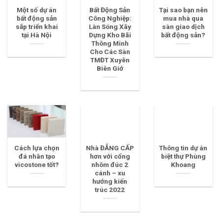
Một số dự án
Bất Động Sản
Tại sao bạn nên
bất động sản
Công Nghiệp:
mua nhà qua
sắp triển khai
Làn Sóng Xây
sàn giao dịch
tại Hà Nội
Dựng Kho Bãi
bất động sản?
Thông Minh
Cho Các Sàn
TMĐT Xuyên
Biên Giớ
Cách lựa chọn
Nhà ĐẲNG CẤP
Thông tin dự án
đá nhân tạo
hơn với cổng
biệt thự Phùng
vicostone tốt?
nhôm đúc 2
Khoang
cánh – xu
hướng kiến
trúc 2022