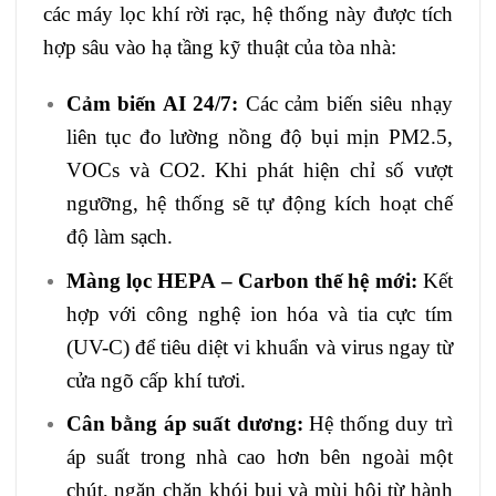
các máy lọc khí rời rạc, hệ thống này được tích
hợp sâu vào hạ tầng kỹ thuật của tòa nhà:
Cảm biến AI 24/7:
Các cảm biến siêu nhạy
liên tục đo lường nồng độ bụi mịn PM2.5,
VOCs và CO2. Khi phát hiện chỉ số vượt
ngưỡng, hệ thống sẽ tự động kích hoạt chế
độ làm sạch.
Màng lọc HEPA – Carbon thế hệ mới:
Kết
hợp với công nghệ ion hóa và tia cực tím
(UV-C) để tiêu diệt vi khuẩn và virus ngay từ
cửa ngõ cấp khí tươi.
Cân bằng áp suất dương:
Hệ thống duy trì
áp suất trong nhà cao hơn bên ngoài một
chút, ngăn chặn khói bụi và mùi hôi từ hành