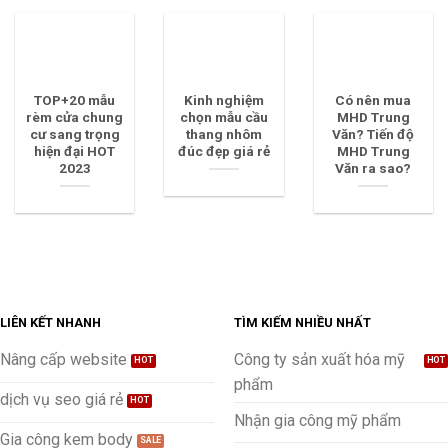
TOP+20 mẫu
Kinh nghiệm
Có nên mua
rèm cửa chung
chọn mẫu cầu
MHD Trung
cư sang trọng
thang nhôm
Văn? Tiến độ
hiện đại HOT
đúc đẹp giá rẻ
MHD Trung
2023
Văn ra sao?
LIÊN KẾT NHANH
TÌM KIẾM NHIỀU NHẤT
Nâng cấp website
Công ty sản xuất hóa mỹ
phẩm
dịch vụ seo giá rẻ
Nhận gia công mỹ phẩm
Gia công kem body