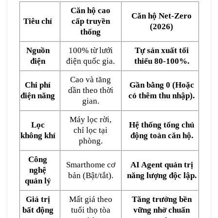
Căn hộ cao
Căn hộ Net-Zero
Tiêu chí
cấp truyền
(2026)
thống
Nguồn
100% từ lưới
Tự sản xuất tối
điện
điện quốc gia.
thiểu 80-100%.
Cao và tăng
Chi phí
Gần bằng 0 (Hoặc
dần theo thời
điện năng
có thêm thu nhập).
gian.
Máy lọc rời,
Lọc
Hệ thống tổng chủ
chỉ lọc tại
không khí
động toàn căn hộ.
phòng.
Công
Smarthome cơ
AI Agent quản trị
nghệ
bản (Bật/tắt).
năng lượng độc lập.
quản lý
Giá trị
Mất giá theo
Tăng trưởng bền
bất động
tuổi thọ tòa
vững nhờ chuẩn