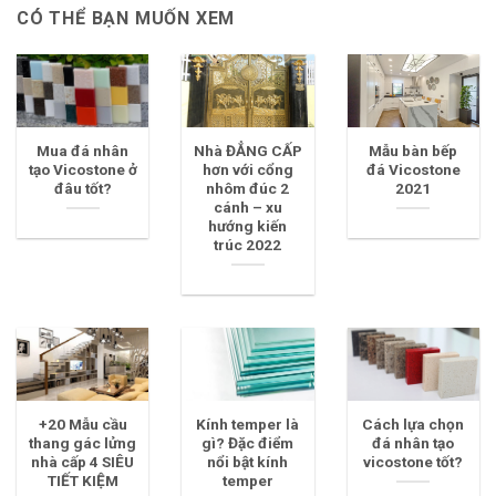
CÓ THỂ BẠN MUỐN XEM
Mua đá nhân
Nhà ĐẲNG CẤP
Mẫu bàn bếp
tạo Vicostone ở
hơn với cổng
đá Vicostone
đâu tốt?
nhôm đúc 2
2021
cánh – xu
hướng kiến
trúc 2022
+20 Mẫu cầu
Kính temper là
Cách lựa chọn
thang gác lửng
gì? Đặc điểm
đá nhân tạo
nhà cấp 4 SIÊU
nổi bật kính
vicostone tốt?
TIẾT KIỆM
temper