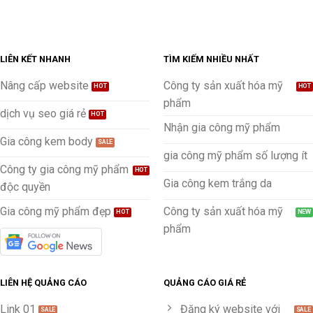
LIÊN KẾT NHANH
TÌM KIẾM NHIỀU NHẤT
Nâng cấp website
Công ty sản xuất hóa mỹ
phẩm
dịch vụ seo giá rẻ
Nhận gia công mỹ phẩm
Gia công kem body
gia công mỹ phẩm số lượng ít
Công ty gia công mỹ phẩm
Gia công kem trắng da
độc quyền
Gia công mỹ phẩm đẹp
Công ty sản xuất hóa mỹ
phẩm
LIÊN HỆ QUẢNG CÁO
QUẢNG CÁO GIÁ RẺ
Link 01
Đăng ký website với