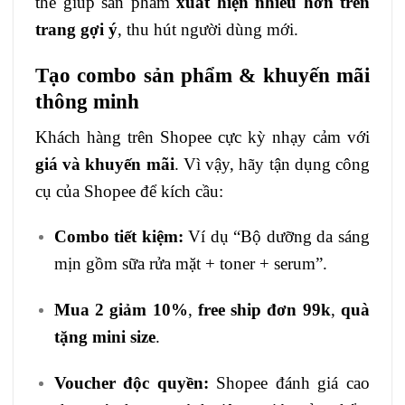
thể giúp sản phẩm
xuất hiện nhiều hơn trên
trang gợi ý
, thu hút người dùng mới.
Tạo combo sản phẩm & khuyến mãi
thông minh
Khách hàng trên Shopee cực kỳ nhạy cảm với
giá và khuyến mãi
. Vì vậy, hãy tận dụng công
cụ của Shopee để kích cầu:
Combo tiết kiệm:
Ví dụ “Bộ dưỡng da sáng
mịn gồm sữa rửa mặt + toner + serum”.
Mua 2 giảm 10%
,
free ship đơn 99k
,
quà
tặng mini size
.
Voucher độc quyền:
Shopee đánh giá cao