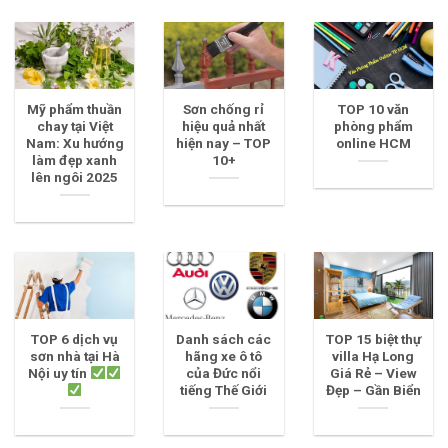
Mỹ phẩm thuần
Sơn chống rỉ
TOP 10 văn
chay tại Việt
hiệu quả nhất
phòng phẩm
Nam: Xu hướng
hiện nay – TOP
online HCM
làm đẹp xanh
10+
lên ngôi 2025
TOP 6 dịch vụ
Danh sách các
TOP 15 biệt thự
sơn nhà tại Hà
hãng xe ô tô
villa Hạ Long
Nội uy tín
của Đức nổi
Giá Rẻ – View
tiếng Thế Giới
Đẹp – Gần Biển