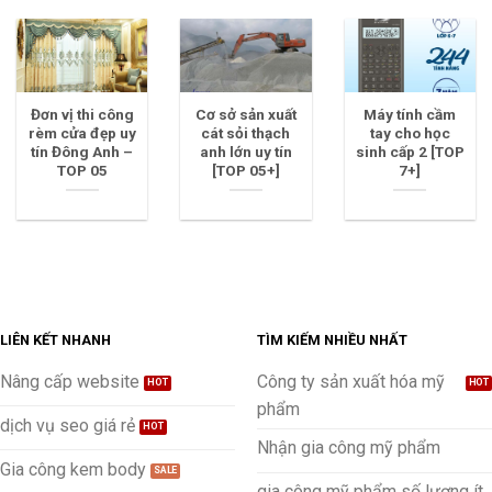
Đơn vị thi công
Cơ sở sản xuất
Máy tính cầm
rèm cửa đẹp uy
cát sỏi thạch
tay cho học
tín Đông Anh –
anh lớn uy tín
sinh cấp 2 [TOP
TOP 05
[TOP 05+]
7+]
LIÊN KẾT NHANH
TÌM KIẾM NHIỀU NHẤT
Nâng cấp website
Công ty sản xuất hóa mỹ
phẩm
dịch vụ seo giá rẻ
Nhận gia công mỹ phẩm
Gia công kem body
gia công mỹ phẩm số lượng ít