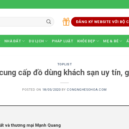
ĐĂNG KÝ WEBSITE VỚI BỘ
NHÀ ĐẤT
DU LỊCH
PHÁP LUẬT
KHỎE ĐẸP
MẸ & BÉ
Ẩ
TOPLIST
cung cấp đồ dùng khách sạn uy tín, g
POSTED ON
18/05/2020
BY
CONGNGHESOHOA.COM
uất và thương mại Mạnh Quang