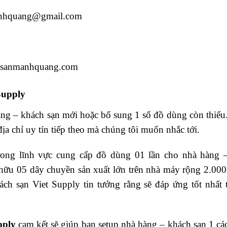
anhquang@gmail.com
achsanmanhquang.com
Supply
g – khách sạn mới hoặc bổ sung 1 số đồ dùng còn thiếu
địa chỉ uy tín tiếp theo mà chúng tôi muốn nhắc tới.
ong lĩnh vực cung cấp đồ dùng 01 lần cho nhà hàng
 hữu 05 dây chuyền sản xuất lớn trên nhà máy rộng 2.00
ách sạn Viet Supply tin tưởng rằng sẽ đáp ứng tốt nhất 
pply
cam kết sẽ giúp bạn setup nhà hàng – khách sạn 1 c