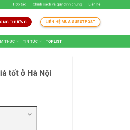
Hợp tác
Chính sách và quy định chung
Liên hệ
LIÊN HỆ MUA GUESTPOST
 CÔNG THƯƠNG
M THỰC
TIN TỨC
TOPLIST
iá tốt ở Hà Nội