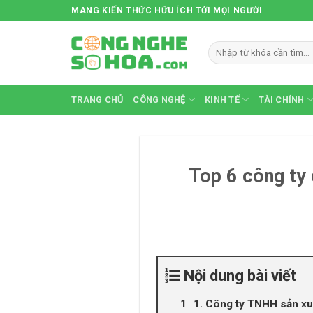
Skip
MANG KIẾN THỨC HỮU ÍCH TỚI MỌI NGƯỜI
to
content
TRANG CHỦ
CÔNG NGHỆ
KINH TẾ
TÀI CHÍNH
Top 6 công ty 
Nội dung bài viết
1. Công ty TNHH sản x