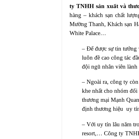
ty TNHH sản xuất và th
hàng – khách sạn chất lượn
Mường Thanh, Khách sạn Hà 
White Palace…
– Để được sự tin tưởn
luôn đề cao công tác đầ
đội ngũ nhân viên lành
– Ngoài ra, công ty còn
khe nhất cho nhóm đối 
thương mại Mạnh Quang 
định thương hiệu uy tín
– Với uy tín lâu năm tr
resort,… Công ty TNHH