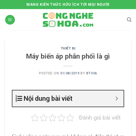
Skip
MANG KIẾN THỨC HỮU ÍCH TỚI MỌI NGƯỜI
to
content
THIẾT BỊ
Máy biến áp phân phối là gì
POSTED ON
31/08/2019
BY
BTV06
Nội dung bài viết
Đánh giá bài viết