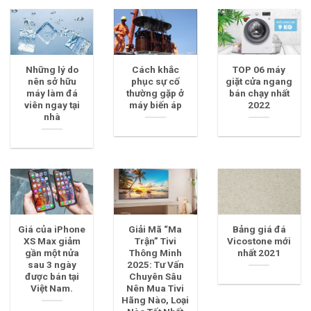
Những lý do
Cách khắc
TOP 06 máy
nên sở hữu
phục sự cố
giặt cửa ngang
máy làm đá
thường gặp ở
bán chạy nhất
viên ngay tại
máy biến áp
2022
nhà
Giá của iPhone
Giải Mã “Ma
Bảng giá đá
XS Max giảm
Trận” Tivi
Vicostone mới
gần một nửa
Thông Minh
nhất 2021
sau 3 ngày
2025: Tư Vấn
được bán tại
Chuyên Sâu
Việt Nam.
Nên Mua Tivi
Hãng Nào, Loại